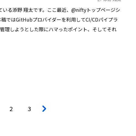
いる添野 翔太です。ここ最近、@niftyトップページシ
ではGitHubプロバイダーを利用してCI/CDパイプラ
rmで管理しようとした際にハマったポイント、そしてそれ
2
3
>