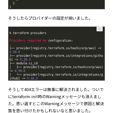
13
}
14
}
そうしたらプロバイダーの設定が揃いました。
1
%
terraform
providers
2
3
Providers 
required 
by 
configuration
:
4
.
5
├──
provider
[
registry
.
terraform
.
io
/
hashicorp
/
aws
]
~
>
4.59.0
6
├──
provider
[
registry
.
terraform
.
io
/
integrations
/
githu
b
]
~
>
5.18.3
7
├──
module
.
ci
_
cd
8
│  
├──
provider
[
registry
.
terraform
.
io
/
hashicorp
/
aws
]
~
>
4.59.0
9
│  
└──
provider
[
registry
.
terraform
.
io
/
integrations
/
g
ithub
]
~
>
5.18.3
そうして404エラーは無事に解決されました。ついで
にterraform init時のWarningメッセージも消えまし
た。思い返すとこのWarningメッセージで原因と解決
策を思い付けたかもしれないなと思いました。