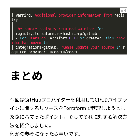
1
│
Warning
:
Additional 
provider 
information 
from 
regis
try
2
│
3
│
The 
remote 
registry 
returned 
warnings 
for
4
│
registry
.
terraform
.
io
/
hashicorp
/
github
:
5
│
-
For
users 
on 
Terraform
0.13
or
greater
,
this
prov
ider 
has 
moved 
to
6
│
integrations
/
github
.
Please 
update 
your 
source 
in
r
equired_providers
.
<
code
>
<
/
code
>
まとめ
今回はGitHubプロバイダーを利用してCI/CDパイプラ
インに関するリソースをTerraformで管理しようとし
た際にハマったポイント、そしてそれに対する解決方
法を紹介しました。
何かの参考になったら幸いです。