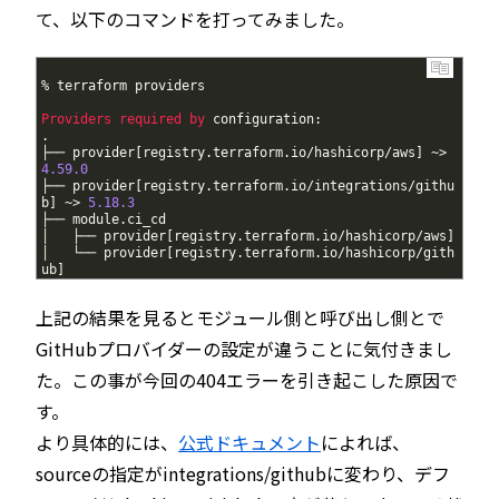
て、以下のコマンドを打ってみました。
1
%
terraform
providers
2
3
Providers 
required 
by 
configuration
:
4
.
5
├──
provider
[
registry
.
terraform
.
io
/
hashicorp
/
aws
]
~
>
4.59.0
6
├──
provider
[
registry
.
terraform
.
io
/
integrations
/
githu
b
]
~
>
5.18.3
7
├──
module
.
ci
_
cd
8
│  
├──
provider
[
registry
.
terraform
.
io
/
hashicorp
/
aws
]
9
│  
└──
provider
[
registry
.
terraform
.
io
/
hashicorp
/
gith
ub
]
上記の結果を見るとモジュール側と呼び出し側とで
GitHubプロバイダーの設定が違うことに気付きまし
た。この事が今回の404エラーを引き起こした原因で
す。
より具体的には、
公式ドキュメント
によれば、
sourceの指定がintegrations/githubに変わり、デフ