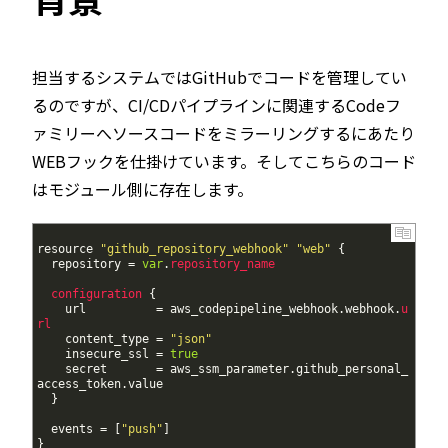
担当するシステムではGitHubでコードを管理してい
るのですが、CI/CDパイプラインに関連するCodeフ
ァミリーへソースコードをミラーリングするにあたり
WEBフックを仕掛けています。そしてこちらのコード
はモジュール側に存在します。
1
resource
"github_repository_webhook"
"web"
{
2
repository
=
var
.
repository_name
3
4
configuration
{
5
url
=
aws_codepipeline_webhook
.
webhook
.
u
rl
6
content_type
=
"json"
7
insecure_ssl
=
true
8
secret
=
aws_ssm_parameter
.
github_personal_
access_token
.
value
9
}
10
11
events
=
[
"push"
]
12
}