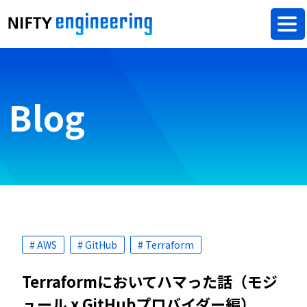
Blog
# AWS
# GitHub
# Terraform
Terraformにおいてハマった話（モジ
ュール x GitHubプロバイダー編）