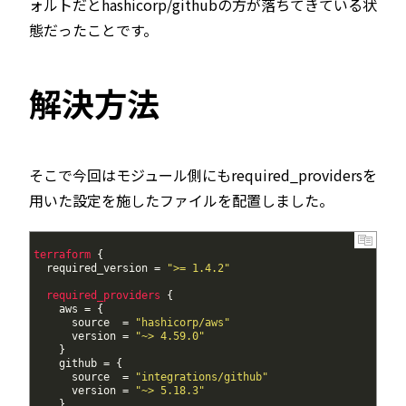
ォルトだとhashicorp/githubの方が落ちてきている状
態だったことです。
解決方法
そこで今回はモジュール側にもrequired_providersを
用いた設定を施したファイルを配置しました。
1
terraform
{
2
required_version
=
">= 1.4.2"
3
4
required_providers
{
5
aws
=
{
6
source
=
"hashicorp/aws"
7
version
=
"~> 4.59.0"
8
}
9
github
=
{
10
source
=
"integrations/github"
11
version
=
"~> 5.18.3"
12
}