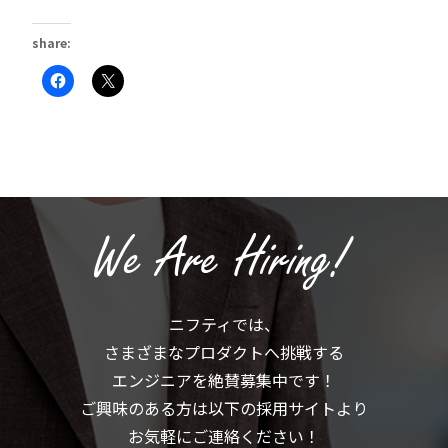
share:
Facebook
ク
で
リ
共
ッ
有
ク
す
し
る
て
に
X
は
で
ク
共
リ
有
ッ
(新
ク
し
し
い
て
ウ
く
ィ
だ
ン
さ
ド
い
ウ
(新
で
ニフティでは、
し
開
い
き
さまざまなプロダクトへ挑戦する
ウ
ま
ィ
す)
ン
エンジニアを絶賛募集中です！
ド
ウ
ご興味のある方は以下の採用サイトより
で
開
お気軽にご連絡ください！
き