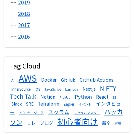
2019
2018
2017
2016
Tag Cloud
AWS
Docker
GitHub Actions
GitHub
AI
NIFTY
Next.js
InnerSource
iOS
Lambda
JavaScript
Tech Talk
Python
Notion
React
S3
PickUp
インタビュ
Terraform
Slack
SRE
Zapier
イベント
ハッカ
スクラム
ー
インナーソース
スクラムマスター
初心者向け
ソン
リレーブログ
新卒
登壇