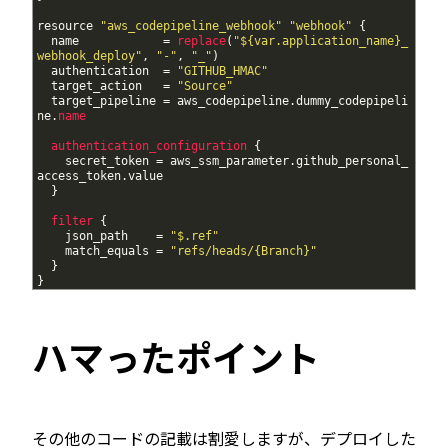
13
14
resource
"aws_codepipeline_webhook"
"webhook"
{
15
name
=
replace
(
"${var.application_name}_
webhook_deploy"
,
"-"
,
"_"
)
16
authentication
=
"GITHUB_HMAC"
17
target_action
=
"Source"
18
target_pipeline
=
aws_codepipeline
.
dummy_codepipeli
ne
.
name
19
20
authentication_configuration
{
21
secret_token
=
aws_ssm_parameter
.
github_personal_
access_token
.
value
22
}
23
24
filter
{
25
json_path
=
"$.ref"
26
match_equals
=
"refs/heads/{Branch}"
27
}
28
}
ハマったポイント
その他のコードの記載は割愛しますが、デプロイした