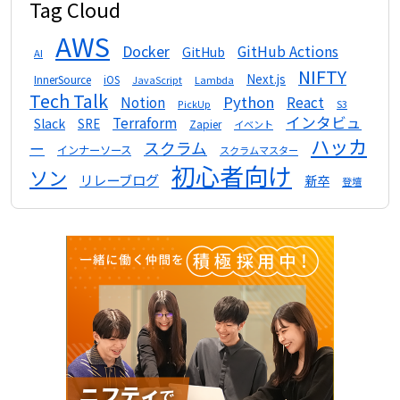
Tag Cloud
AWS
Docker
GitHub Actions
GitHub
AI
NIFTY
Next.js
InnerSource
iOS
Lambda
JavaScript
Tech Talk
Python
Notion
React
S3
PickUp
インタビュ
Terraform
Slack
SRE
Zapier
イベント
ハッカ
スクラム
ー
インナーソース
スクラムマスター
初心者向け
ソン
リレーブログ
新卒
登壇