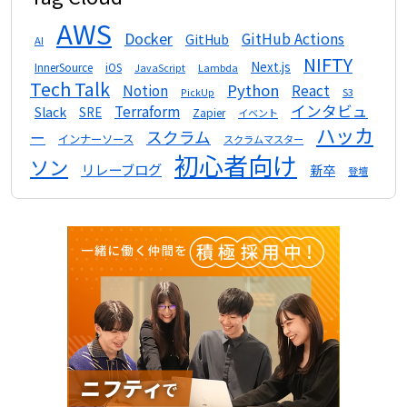
AWS
Docker
GitHub Actions
GitHub
AI
NIFTY
Next.js
InnerSource
iOS
Lambda
JavaScript
Tech Talk
Python
Notion
React
S3
PickUp
インタビュ
Terraform
Slack
SRE
Zapier
イベント
ハッカ
スクラム
ー
インナーソース
スクラムマスター
初心者向け
ソン
リレーブログ
新卒
登壇