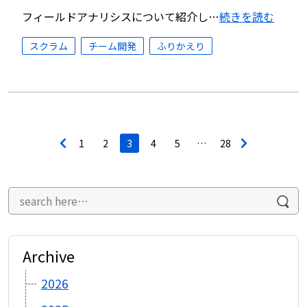
フィールドアナリシスについて紹介し…
続きを読む
スクラム
チーム開発
ふりかえり
投
<
1
2
3
4
5
…
28
>
稿
ナ
ビ
ゲ
ー
シ
ョ
ン
Archive
2026