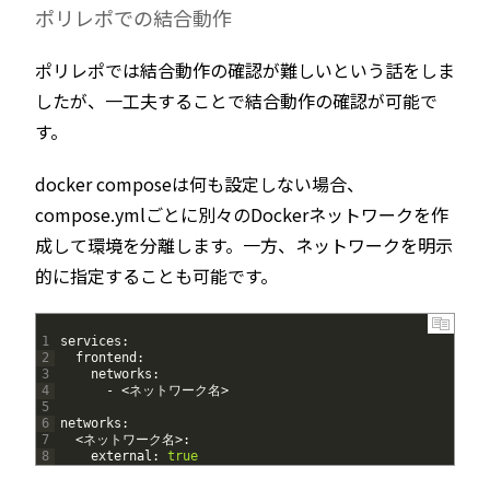
ポリレポでの結合動作
ポリレポでは結合動作の確認が難しいという話をしま
したが、一工夫することで結合動作の確認が可能で
す。
docker composeは何も設定しない場合、
compose.ymlごとに別々のDockerネットワークを作
成して環境を分離します。一方、ネットワークを明示
的に指定することも可能です。
1
services
:
2
frontend
:
3
networks
:
4
-
<
ネットワーク名
>
5
6
networks
:
7
<
ネットワーク名
>
:
8
external
:
true