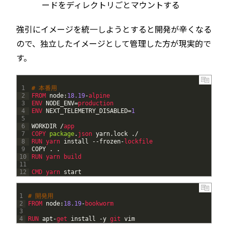
ードをディレクトリごとマウントする
強引にイメージを統一しようとすると開発が辛くなる
ので、独立したイメージとして管理した方が現実的で
す。
1
# 本番用
2
FROM 
node
:
18.19
-
alpine
3
ENV 
NODE_ENV
=
production
4
ENV 
NEXT_TELEMETRY_DISABLED
=
1
5
6
WORKDIR
/
app
7
COPY 
package
.
json 
yarn
.
lock
.
/
8
RUN 
yarn 
install
--
frozen
-
lockfile
9
COPY
.
.
10
RUN 
yarn 
build
11
12
CMD 
yarn 
start
1
# 開発用
2
FROM 
node
:
18.19
-
bookworm
3
4
RUN 
apt
-
get 
install
-
y
git 
vim