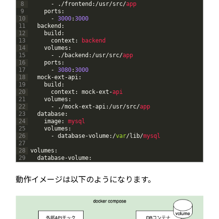
8
-
.
/
frontend
:
/
usr
/
src
/
app
9
ports
:
10
-
3000
:
3000
11
backend
:
12
build
:
13
context
:
backend
14
volumes
:
15
-
.
/
backend
:
/
usr
/
src
/
app
16
ports
:
17
-
3080
:
3000
18
mock
-
ext
-
api
:
19
build
:
20
context
:
mock
-
ext
-
api
21
volumes
:
22
-
.
/
mock
-
ext
-
api
:
/
usr
/
src
/
app
23
database
:
24
image
:
mysql
25
volumes
:
26
-
database
-
volume
:
/
var
/
lib
/
mysql
27
28
volumes
:
29
database
-
volume
:
動作イメージは以下のようになります。