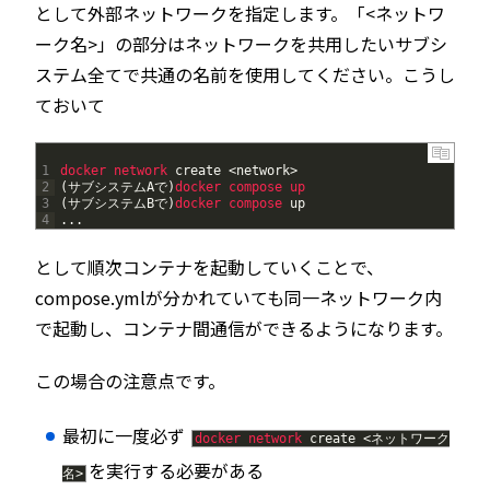
として外部ネットワークを指定します。「<ネットワ
ーク名>」の部分はネットワークを共用したいサブシ
ステム全てで共通の名前を使用してください。こうし
ておいて
1
docker 
network 
create
<
network
>
2
(
サブシステム
A
で
)
docker 
compose 
up
3
(
サブシステム
B
で
)
docker 
compose 
up
4
.
.
.
として順次コンテナを起動していくことで、
compose.ymlが分かれていても同一ネットワーク内
で起動し、コンテナ間通信ができるようになります。
この場合の注意点です。
最初に一度必ず
docker
network
create
<
ネットワーク
を実行する必要がある
名
>