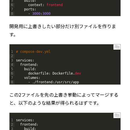
5
build
:
6
context
:
frontend
7
ports
:
8
-
3000
:
3000
開発用に上書きしたい部分だけ別ファイルを作りま
す。
1
# compose-dev.yml
2
3
services
:
4
frontend
:
5
build
:
6
dockerfile
:
Dockerfile
.
dev
7
volumes
:
8
-
.
/
frontend
:
/
usr
/
src
/
app
この2ファイルを先の上書き挙動によってマージする
と、以下のような結果が得られるはずです。
1
services
:
2
frontend
:
3
build
: