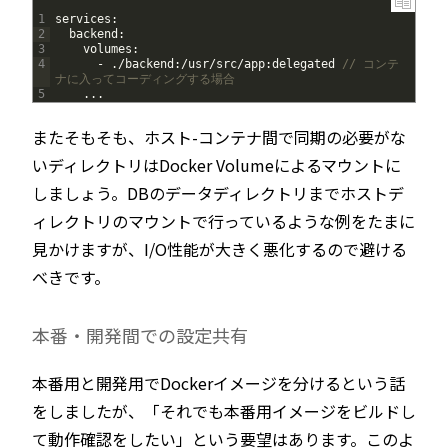
1
services
:
2
backend
:
3
volumes
:
4
-
.
/
backend
:
/
usr
/
src
/
app
:
delegated
// コンテ
ナに入ってコーディングする場合
5
.
.
.
またそもそも、ホスト-コンテナ間で同期の必要がな
いディレクトリはDocker Volumeによるマウントに
しましょう。DBのデータディレクトリまでホストデ
ィレクトリのマウントで行っているような例をたまに
見かけますが、I/O性能が大きく悪化するので避ける
べきです。
本番・開発間での設定共有
本番用と開発用でDockerイメージを分けるという話
をしましたが、「それでも本番用イメージをビルドし
て動作確認をしたい」という要望はあります。このよ