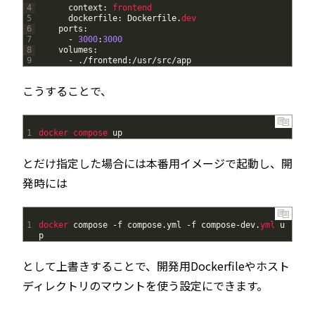
4
context
:
frontend
5
dockerfile
:
Dockerfile
.
dev
6
ports
:
7
-
3000
:
3000
8
volumes
:
9
-
.
/
frontend
:
/
usr
/
src
/
app
こうすることで、
1
docker 
compose 
up
とだけ指定した場合には本番用イメージで起動し、開
発時には
1
docker 
compose
-
f
compose
.
yml
-
f
compose
-
dev
.
yml 
u
p
として上書きすることで、開発用Dockerfileやホスト
ディレクトリのマウントを使う設定にできます。