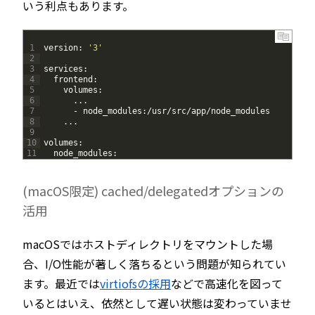
いう利点もあります。
1
version
:
'3'
2
3
services
:
4
frontend
:
5
volumes
:
6
.
.
.
7
-
node_modules
:
/
usr
/
src
/
app
/
node
_
modules
8
.
.
.
9
10
volumes
:
11
node_modules
:
(macOS限定) cached/delegatedオプションの
活用
macOSではホストディレクトリをマウントした場
合、I/O性能が著しく落ちるという問題が知られてい
ます。最近では
virtiofsの採用
などで高速化を図って
いるとはいえ、依然として遅い状態は変わっていませ