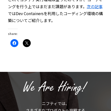
ングを行う上ではまだまだ課題があります。
次の記事
ではDev Containersを利用したコーディング環境の構
築についてご紹介します。
share:
Facebook
ク
で
リ
共
ッ
有
ク
す
し
る
て
に
X
は
で
ク
共
リ
有
ッ
(新
ク
し
し
い
て
ウ
く
ィ
だ
ン
さ
ド
い
ウ
(新
で
ニフティでは、
し
開
い
き
さまざまなプロダクトへ挑戦する
ウ
ま