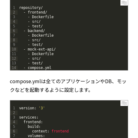
1
repository
/
2
-
frontend
/
3
-
Dockerfile
4
-
src
/
5
-
test
/
6
-
backend
/
7
-
Dockerfile
8
-
src
/
9
-
test
/
10
-
mock
-
ext
-
api
/
11
-
Dockerfile
12
-
src
/
13
-
test
/
14
-
compose
.
yml
compose.ymlは全てのアプリケーションやDB、モッ
クなどを起動するように設定します。
1
version
:
'3'
2
3
services
:
4
frontend
:
5
build
:
6
context
:
frontend
7
volumes
: