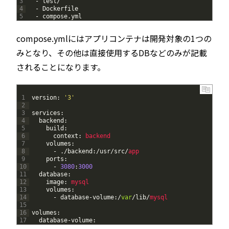
3
-
test
/
4
-
Dockerfile
5
-
compose
.
yml
compose.ymlにはアプリコンテナは開発対象の1つの
みとなり、その他は直接使用するDBなどのみが記載
されることになります。
1
version
:
'3'
2
3
services
:
4
backend
:
5
build
:
6
context
:
backend
7
volumes
:
8
-
.
/
backend
:
/
usr
/
src
/
app
9
ports
:
10
-
3080
:
3000
11
database
:
12
image
:
mysql
13
volumes
:
14
-
database
-
volume
:
/
var
/
lib
/
mysql
15
16
volumes
:
17
database
-
volume
: