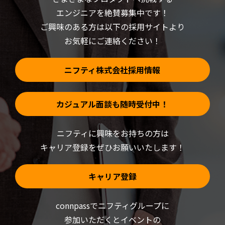
ィ
す)
ン
エンジニアを絶賛募集中です！
ド
ウ
ご興味のある方は以下の採用サイトより
で
開
お気軽にご連絡ください！
き
ま
す)
ニフティ株式会社採用情報
カジュアル面談も随時受付中！
ニフティに興味をお持ちの方は
キャリア登録をぜひお願いいたします！
キャリア登録
connpassでニフティグループに
参加いただくと
イベントの