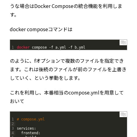
うな場合はDocker Composeの統合機能を利用しま
す。
docker composeコマンドは
1
docker 
compose
-
f
a
.
yml
-
f
b
.
yml
のように、fオプションで複数のファイルを指定でき
ます。これは後続のファイルが前のファイルを上書き
していく、という挙動をします。
これを利用し、本番相当のcompose.ymlを用意して
おいて
1
# compose.yml
2
3
services
:
4
frontend
: