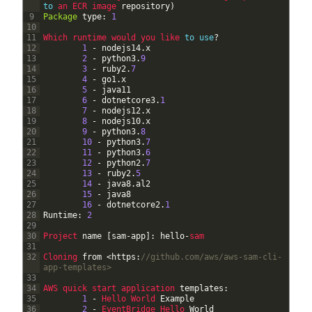
to
an 
ECR 
image 
repository
)
9
Package
type
:
1
10
11
Which 
runtime 
would 
you 
like 
to
use
?
12
1
-
nodejs14
.
x
13
2
-
python3
.
9
14
3
-
ruby2
.
7
15
4
-
go1
.
x
16
5
-
java11
17
6
-
dotnetcore3
.
1
18
7
-
nodejs12
.
x
19
8
-
nodejs10
.
x
20
9
-
python3
.
8
21
10
-
python3
.
7
22
11
-
python3
.
6
23
12
-
python2
.
7
24
13
-
ruby2
.
5
25
14
-
java8
.
al2
26
15
-
java8
27
16
-
dotnetcore2
.
1
28
Runtime
:
2
29
30
Project 
name
[
sam
-
app
]
:
hello
-
sam      
31
32
Cloning 
from
<
https
:
//github.com/aws/aws-sam-cli-
app-templates>
33
34
AWS 
quick 
start 
application 
templates
:
35
1
-
Hello 
World 
Example
36
2
-
EventBridge 
Hello 
World