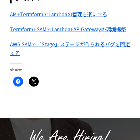
AM+TerraformでLambdaの管理を楽にする
Terraform+SAMでLambda+APIGatewayの環境構築
AWS SAMで「Stage」ステージが作られるバグを回避
する
share:
Facebook
ク
で
リ
共
ッ
有
ク
す
し
る
て
に
X
は
で
ク
共
リ
有
ッ
(新
ク
し
し
い
て
ウ
く
ィ