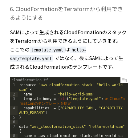
6. CloudFormationをTerraformから利用でき
るようにする
SAMによって生成されるCloudFormationのスタック
をTerraformから利用できるようにしていきます。
ここでの
は
template.yaml
hello-
ではなく、後にSAMによって生
sam/template.yaml
成されるCloudFormationのテンプレートです。
cloudformation.tf
1
resource
"aws_cloudformation_stack"
"hello-world-
sam"
{
2
name
=
"hello-world-sam"
3
template_body
=
file
(
"template.yaml"
)
# CloudFo
rmationのテンプレートを指定
4
capabilities
=
[
"CAPABILITY_IAM"
,
"CAPABILITY_
AUTO_EXPAND"
]
5
}
6
7
data
"aws_cloudformation_stack"
"hello-world-sam"
{
8
name
=
aws_cloudformation_stack
.
hello
-
world
-
sa