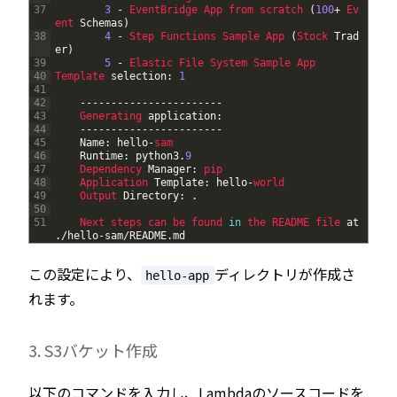
37
3
-
EventBridge 
App 
from 
scratch
(
100
+
Ev
ent 
Schemas
)
38
4
-
Step 
Functions 
Sample 
App
(
Stock 
Trad
er
)
39
5
-
Elastic 
File 
System 
Sample 
App
40
Template 
selection
:
1
41
42
--
--
--
--
--
--
--
--
--
--
--
-
43
Generating 
application
:
44
--
--
--
--
--
--
--
--
--
--
--
-
45
Name
:
hello
-
sam
46
Runtime
:
python3
.
9
47
Dependency 
Manager
:
pip
48
Application 
Template
:
hello
-
world
49
Output 
Directory
:
.
50
51
Next 
steps 
can 
be 
found 
in
the 
README 
file 
at
.
/
hello
-
sam
/
README
.
md
この設定により、
ディレクトリが作成さ
hello-app
れます。
3. S3バケット作成
以下のコマンドを入力し、Lambdaのソースコードを