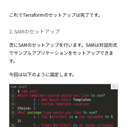
これでTerraformのセットアップは完了です。
2. SAMのセットアップ
次にSAMのセットアップを行います。SAMは対話形式
でサンプルアプリケーションをセットアップできま
す。
今回は以下のように設定します。
sam init
1
$
sam 
init
2
Which 
template 
source 
would 
you 
like 
to
use
?
3
1
-
AWS 
Quick 
Start 
Templates
4
2
-
Custom 
Template 
Location
5
Choice
:
1
6
What 
package
type 
would 
you 
like 
to
use
?
7
1
-
Zip
(
artifact 
is
a
zip 
uploaded 
to
S
3
)
8
2
-
Image
(
artifact 
is
an 
image 
uploaded 