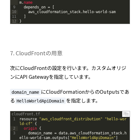
m
.
name
9
depends_on
=
[
10
aws_cloudformation_stack
.
hello
-
world
-
sam
11
]
12
}
7. CloudFrontの用意
次にCloudFrontの設定を行います。カスタムオリジ
ンにAPI Gatewayを指定しています。
にCloudFormationからのOutputsであ
domain_name
る
を指定します。
HelloWorldApiDomain
cloudfront.tf
1
resource
"aws_cloudfront_distribution"
"hello-wor
ld-cf"
{
2
origin
{
3
domain_name
=
data
.
aws_cloudformation_stack
.
h
ello
-
world
-
sam
.
outputs
[
"HelloWorldApiDomain"
]