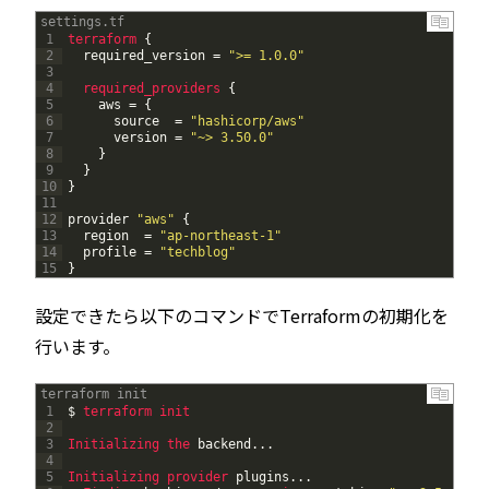
settings.tf
1
terraform
{
2
required_version
=
">= 1.0.0"
3
4
required_providers
{
5
aws
=
{
6
source
=
"hashicorp/aws"
7
version
=
"~> 3.50.0"
8
}
9
}
10
}
11
12
provider
"aws"
{
13
region
=
"ap-northeast-1"
14
profile
=
"techblog"
15
}
設定できたら以下のコマンドでTerraformの初期化を
行います。
terraform init
1
$
terraform 
init
2
3
Initializing 
the 
backend
.
.
.
4
5
Initializing 
provider 
plugins
.
.
.