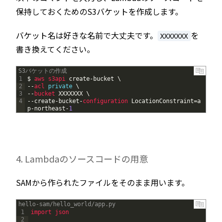
保持しておくためのS3バケットを作成します。
バケット名は好きな名前で大丈夫です。
を
XXXXXXX
書き換えてください。
S3バケットの作成
1
$
aws 
s3api 
create
-
bucket
\
2
--
acl 
private
\
3
--
bucket 
XXXXXXX
\
4
--
create
-
bucket
-
configuration 
LocationConstraint
=
a
p
-
northeast
-
1
4. Lambdaのソースコードの用意
SAMから作られたファイルをそのまま用います。
hello-sam/hello_world/app.py
1
import 
json
2