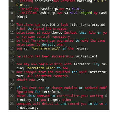
6
-
Finding 
hashicorp
/
aws 
versions 
matching
"~> 3.5
0.0"
.
.
.
7
-
Installing 
hashicorp
/
aws 
v3
.
50.0...
8
-
Installed 
hashicorp
/
aws 
v3
.
50.0
(
signed
by 
Hash
iCorp
)
9
10
Terraform 
has 
created
a
lock 
file
.
terraform
.
loc
k
.
hcl 
to
record 
the 
provider
11
selections 
it 
made 
above
.
Include 
this
file 
in
yo
ur 
version 
control 
repository
12
so 
that 
Terraform 
can 
guarantee 
to
make 
the 
same 
selections 
by 
default
when
13
you 
run
"terraform init"
in
the 
future
.
14
15
Terraform 
has 
been 
successfully 
initialized
!
16
17
You 
may 
now 
begin 
working 
with 
Terraform
.
Try
run
ning
"terraform plan"
to
see
18
any 
changes 
that 
are 
required 
for
your 
infrastruc
ture
.
All 
Terraform 
commands
19
should 
now 
work
.
20
21
If
you 
ever 
set 
or
change 
modules 
or
backend 
conf
iguration 
for
Terraform
,
22
rerun 
this
command 
to
reinitialize 
your 
working 
d
irectory
.
If
you 
forget
,
other
23
commands 
will 
detect 
it 
and
remind 
you 
to
do
so 
i
f
necessary
.