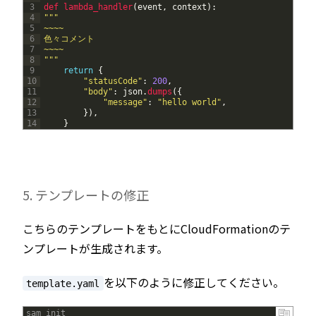
3
def 
lambda_handler
(
event
,
context
)
:
4
""
"
5
~~~~
6
色々コメント
7
~~~~
8
"
""
9
return
{
10
"statusCode"
:
200
,
11
"body"
:
json
.
dumps
(
{
12
"message"
:
"hello world"
,
13
}
)
,
14
}
5. テンプレートの修正
こちらのテンプレートをもとにCloudFormationのテ
ンプレートが生成されます。
を以下のように修正してください。
template.yaml
sam init