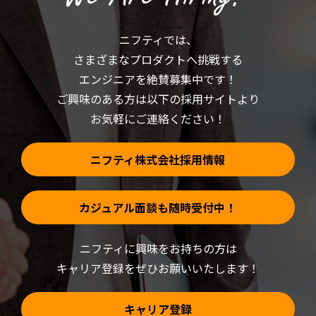
だ
ン
さ
ド
い
ウ
(新
で
ニフティでは、
し
開
い
き
さまざまなプロダクトへ挑戦する
ウ
ま
ィ
す)
ン
エンジニアを絶賛募集中です！
ド
ウ
ご興味のある方は以下の採用サイトより
で
開
お気軽にご連絡ください！
き
ま
す)
ニフティ株式会社採用情報
カジュアル面談も随時受付中！
ニフティに興味をお持ちの方は
キャリア登録をぜひお願いいたします！
キャリア登録