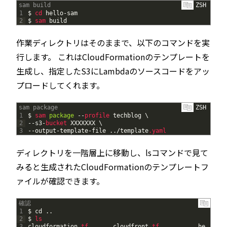
sam build
ZSH
1
$
cd 
hello
-
sam
2
$
sam 
build
作業ディレクトリはそのままで、以下のコマンドを実
行します。 これはCloudFormationのテンプレートを
生成し、指定したS3にLambdaのソースコードをアッ
プロードしてくれます。
sam package
ZSH
1
$
sam 
package
--
profile 
techblog
\
2
--
s3
-
bucket 
XXXXXXX
\
3
--
output
-
template
-
file
.
.
/
template
.yaml
ディレクトリを一階層上に移動し、lsコマンドで見て
みると生成されたCloudFormationのテンプレートフ
ァイルが確認できます。
確認
1
$
cd
.
.
2
$
ls
3
cloudformation
.
tf       
cloudfront
.
tf           
he