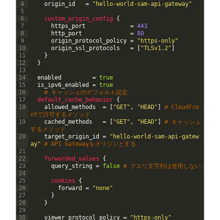
4
origin_id
=
"hello-world-sam-api-gateway"
5
6
custom_origin_config
{
7
https_port
=
443
8
http_port
=
80
9
origin_protocol_policy
=
"https-only"
10
origin_ssl_protocols
=
[
"TLSv1.2"
]
11
}
12
}
13
14
enabled
=
true
15
is_ipv6_enabled
=
true
16
# キャッシュのデフォルト設定
17
default_cache_behavior
{
18
allowed_methods
=
[
"GET"
,
"HEAD"
]
# CloudFro
ntで許可するメソッド
19
cached_methods
=
[
"GET"
,
"HEAD"
]
# キャッシュ
するメソッド
20
target_origin_id
=
"hello-world-sam-api-gatew
ay"
# API Gatewayをオリジンとする
21
22
forwarded_values
{
23
query_string
=
false
# クエリ文字列は使用しない
24
25
cookies
{
26
forward
=
"none"
27
}
28
}
29
30
viewer_protocol_policy
=
"https-only"