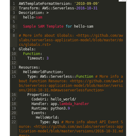
1
AWSTemplateFormatVersion
:
'2010-09-09'
2
Transform
:
AWS
::
Serverless
-
2016
-
10
-
31
3
Description
:
>
4
hello
-
sam
5
6
Sample 
SAM 
Template 
for
hello
-
sam
7
8
# More info about Globals: <https://github.com/aw
slabs/serverless-application-model/blob/master/do
cs/globals.rst>
9
Globals
:
10
Function
:
11
Timeout
:
3
12
13
Resources
:
14
HelloWorldFunction
:
15
Type
:
AWS
::
Serverless
::
Function
# More info a
bout Function Resource: <https://github.com/awsla
bs/serverless-application-model/blob/master/versi
ons/2016-10-31.md#awsserverlessfunction>
16
Properties
:
17
CodeUri
:
hello_world
/
18
Handler
:
app
.
lambda_handler
19
Runtime
:
python3
.
9
20
Events
:
21
HelloWorld
:
22
Type
:
Api
# More info about API Event S
ource: <https://github.com/awslabs/serverless-app
lication-model/blob/master/versions/2016-10-31.md
#api>