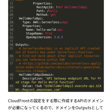
23
Properties
:
24
RestApiId
:
!
Ref 
HelloWorldApi
25
Path
:
/
hello
26
Method
:
get
27
HelloWorldApi
:
28
Type
:
AWS
::
Serverless
::
Api
29
Properties
:
30
Name
:
hello
-
world
-
api
31
StageName
:
Prod
32
OpenApiVersion
:
3.0.3
33
34
Outputs
:
35
# ServerlessRestApi is an implicit API created 
out of Events key under Serverless::Function
36
# Find out more about other implicit resources 
you can reference within SAM
37
# <https://github.com/awslabs/serverless-applic
ation-model/blob/master/docs/internals/generated_
resources.rst#api>
38
HelloWorldApiDomain
:
39
Description
:
"API Gateway endpoint URL for Pr
od stage for Hello World function"
40
Value
:
!
Sub
"${HelloWorldApi}.execute-api.${A
WS::Region}.amazonaws.com"
CloudFrontの設定をする際に作成するAPIのドメイン
が必要になってくるので、ドメインをOutputsとして