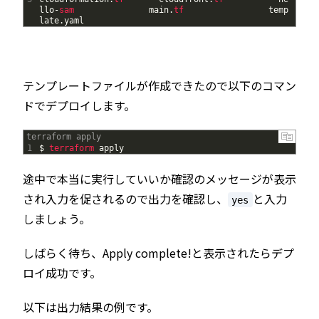
llo
-
sam               
main
.
tf                 
temp
late
.
yaml
テンプレートファイルが作成できたので以下のコマン
ドでデプロイします。
terraform apply
1
$
terraform 
apply
途中で本当に実行していいか確認のメッセージが表示
され入力を促されるので出力を確認し、
と入力
yes
しましょう。
しばらく待ち、Apply complete!と表示されたらデプ
ロイ成功です。
以下は出力結果の例です。