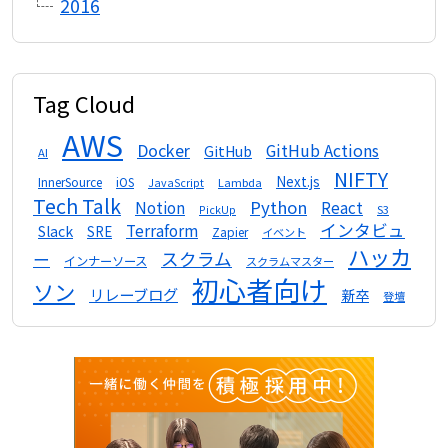
2016
Tag Cloud
AWS
Docker
GitHub Actions
GitHub
AI
NIFTY
Next.js
InnerSource
iOS
Lambda
JavaScript
Tech Talk
Python
Notion
React
S3
PickUp
インタビュ
Terraform
Slack
SRE
Zapier
イベント
ハッカ
スクラム
ー
インナーソース
スクラムマスター
初心者向け
ソン
リレーブログ
新卒
登壇