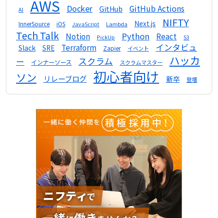
AWS
Docker
GitHub Actions
GitHub
AI
NIFTY
Next.js
InnerSource
iOS
Lambda
JavaScript
Tech Talk
Python
Notion
React
S3
PickUp
インタビュ
Terraform
Slack
SRE
Zapier
イベント
ハッカ
スクラム
ー
インナーソース
スクラムマスター
初心者向け
ソン
リレーブログ
新卒
登壇