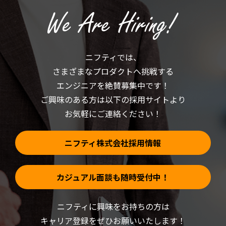
ク
し
し
い
て
ウ
く
ィ
だ
ン
さ
ド
い
ウ
(新
で
ニフティでは、
し
開
い
き
さまざまなプロダクトへ挑戦する
ウ
ま
ィ
す)
ン
エンジニアを絶賛募集中です！
ド
ウ
ご興味のある方は以下の採用サイトより
で
開
お気軽にご連絡ください！
き
ま
す)
ニフティ株式会社採用情報
カジュアル面談も随時受付中！
ニフティに興味をお持ちの方は
キャリア登録をぜひお願いいたします！