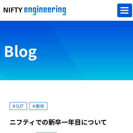
Blog
# OJT
# 新卒
ニフティでの新卒一年目について