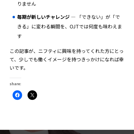
りません
毎期が新しいチャレンジ
— 「できない」が「で
きる」に変わる瞬間を、OJTでは何度も味わえま
す
この記事が、ニフティに興味を持ってくれた方にとっ
て、少しでも働くイメージを持つきっかけになれば幸
いです。
share:
Facebook
ク
で
リ
共
ッ
有
ク
す
し
る
て
に
X
は
で
ク
共
リ
有
ッ
(新