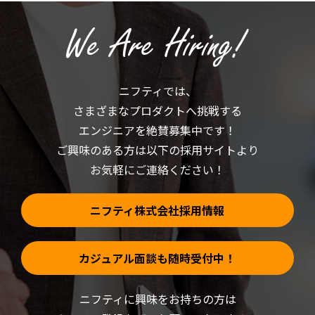
リ
有
ッ
(新
ク
し
し
い
て
ウ
く
ィ
だ
ン
さ
ド
い
ウ
(新
で
ニフティでは、
し
開
い
き
さまざまなプロダクトへ挑戦する
ウ
ま
ィ
す)
ン
エンジニアを絶賛募集中です！
ド
ウ
ご興味のある方は以下の採用サイトより
で
開
お気軽にご連絡ください！
き
ま
す)
ニフティ株式会社採用情報
カジュアル面談も随時受付中！
ニフティに興味をお持ちの方は