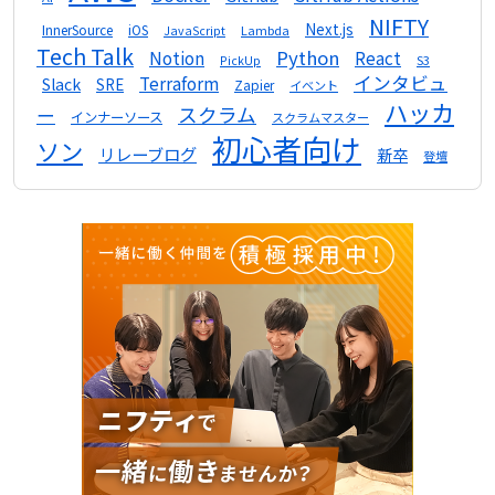
NIFTY
Next.js
InnerSource
iOS
Lambda
JavaScript
Tech Talk
Python
Notion
React
S3
PickUp
インタビュ
Terraform
Slack
SRE
Zapier
イベント
ハッカ
スクラム
ー
インナーソース
スクラムマスター
初心者向け
ソン
リレーブログ
新卒
登壇