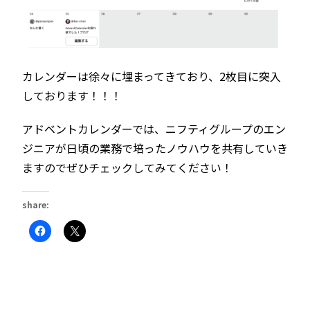
カレンダーは徐々に埋まってきており、2枚目に突入
しております！！！
アドベントカレンダーでは、ニフティグループのエン
ジニアが日頃の業務で培ったノウハウを共有していき
ますのでぜひチェックしてみてください！
share:
Facebook
ク
で
リ
共
ッ
有
ク
す
し
る
て
に
X
は
で
ク
共