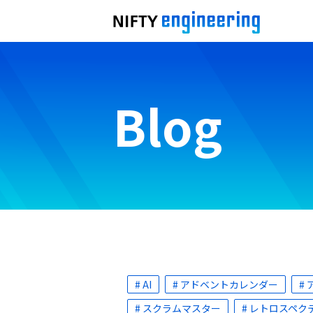
Blog
# AI
# アドベントカレンダー
#
# スクラムマスター
# レトロスペク