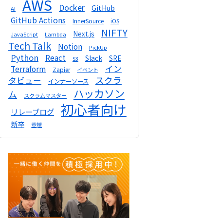
AWS
Docker
GitHub
AI
GitHub Actions
InnerSource
iOS
NIFTY
Next.js
Lambda
JavaScript
Tech Talk
Notion
PickUp
Python
React
Slack
SRE
S3
イン
Terraform
Zapier
イベント
スクラ
タビュー
インナーソース
ハッカソン
ム
スクラムマスター
初心者向け
リレーブログ
新卒
登壇