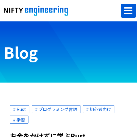
Blog
# Rust
# プログラミング言語
# 初心者向け
# 学習
お金をかけずに学ぶRust