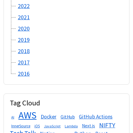
2022
2021
2020
2019
2018
2017
2016
Tag Cloud
AWS
Docker
GitHub Actions
GitHub
AI
NIFTY
Next.js
InnerSource
iOS
Lambda
JavaScript
Tech Talk