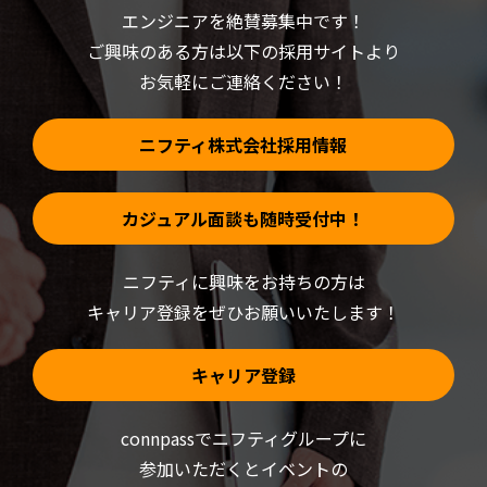
ィ
す)
ン
エンジニアを絶賛募集中です！
ド
ウ
ご興味のある方は以下の採用サイトより
で
開
お気軽にご連絡ください！
き
ま
す)
ニフティ株式会社採用情報
カジュアル面談も随時受付中！
ニフティに興味をお持ちの方は
キャリア登録をぜひお願いいたします！
キャリア登録
connpassでニフティグループに
参加いただくと
イベントの