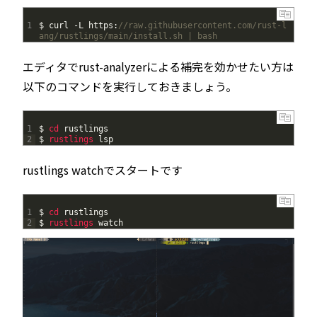
1
$
curl
-
L
https
:
//raw.githubusercontent.com/rust-l
ang/rustlings/main/install.sh | bash
エディタでrust-analyzerによる補完を効かせたい方は
以下のコマンドを実行しておきましょう。
1
$
cd 
rustlings
2
$
rustlings 
lsp
rustlings watchでスタートです
1
$
cd 
rustlings
2
$
rustlings 
watch