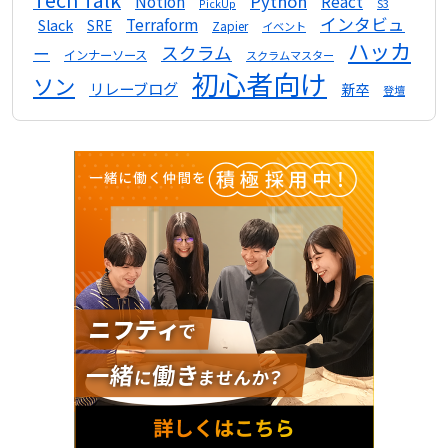
Python
Notion
React
S3
PickUp
インタビュ
Terraform
Slack
SRE
Zapier
イベント
ハッカ
スクラム
ー
インナーソース
スクラムマスター
初心者向け
ソン
リレーブログ
新卒
登壇