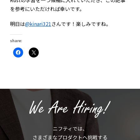
Rustの学習を一つ候補に入れていただき、この記事
を参考にいただければ幸いです。
明日は
@kinari321
さんです！楽しみですね。
share:
Facebook
ク
で
リ
共
ッ
有
ク
す
し
る
て
に
X
は
で
ク
共
リ
有
ッ
(新
ク
し
し
い
て
ウ
く
ィ
だ
ン
さ
ド
い
ウ
(新
で
ニフティでは、
し
開
い
き
さまざまなプロダクトへ挑戦する
ウ
ま