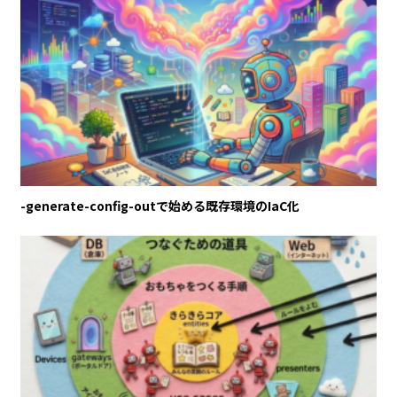
-generate-config-outで始める既存環境のIaC化