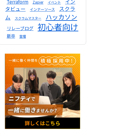
イン
Terraform
Zapier
イベント
スクラ
タビュー
インナーソース
ハッカソン
ム
スクラムマスター
初心者向け
リレーブログ
新卒
登壇