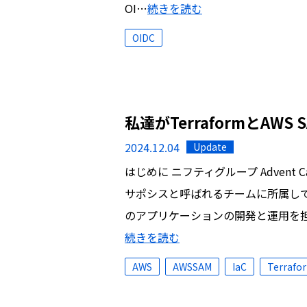
OI…
続きを読む
OIDC
私達がTerraformとAW
2024.12.04
Update
はじめに ニフティグループ Advent C
サポシスと呼ばれるチームに所属して
のアプリケーションの開発と運用を担
続きを読む
AWS
AWSSAM
IaC
Terrafo