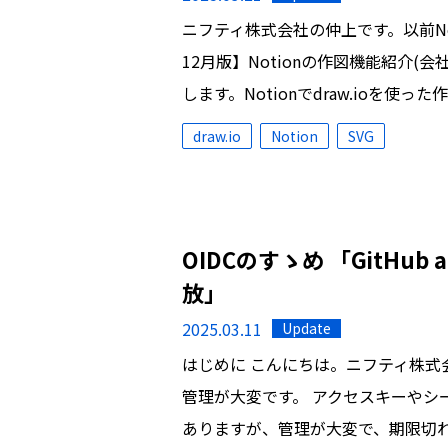
ニフティ株式会社の仲上です。以前No
12月版】Notionの作図機能紹介(会社編
します。Notionでdraw.ioを
draw.io
Notion
SVG
OIDCのすゝめ 「GitHu
放」
2025.03.11
Update
はじめに こんにちは。ニフティ株式会
管理が大変です。 アクセスキーやシーク
ありますが、管理が大変で、期限切れ