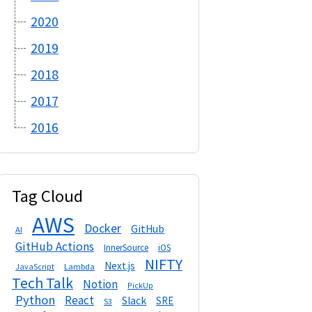
2020
2019
2018
2017
2016
Tag Cloud
AWS
Docker
GitHub
AI
GitHub Actions
InnerSource
iOS
NIFTY
Next.js
Lambda
JavaScript
Tech Talk
Notion
PickUp
Python
React
Slack
SRE
S3