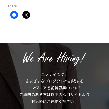
share:
Facebook
ク
で
リ
共
ッ
有
ク
す
し
る
て
に
X
は
で
ク
共
リ
有
ッ
(新
ク
し
し
い
て
ウ
く
ィ
だ
ン
さ
ド
い
ウ
(新
で
ニフティでは、
し
開
い
き
さまざまなプロダクトへ挑戦する
ウ
ま
ィ
す)
ン
エンジニアを絶賛募集中です！
ド
ウ
ご興味のある方は以下の採用サイトより
で
開
お気軽にご連絡ください！
き
ま
す)