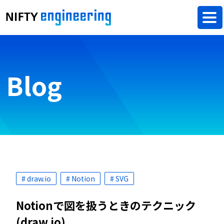
Blog
# draw.io
# Notion
# SVG
Notionで図を扱うときのテクニック
(draw.io)