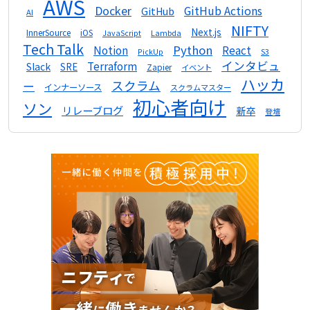
AWS
Docker
GitHub Actions
GitHub
AI
NIFTY
Next.js
InnerSource
iOS
Lambda
JavaScript
Tech Talk
Python
Notion
React
S3
PickUp
インタビュ
Terraform
Slack
SRE
Zapier
イベント
ハッカ
スクラム
ー
インナーソース
スクラムマスター
初心者向け
ソン
リレーブログ
新卒
登壇