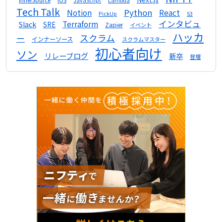
Lambda
JavaScript
Tech Talk
Python
Notion
React
S3
PickUp
インタビュ
Terraform
Slack
SRE
Zapier
イベント
ハッカ
スクラム
ー
インナーソース
スクラムマスター
初心者向け
ソン
リレーブログ
新卒
登壇