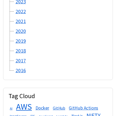
2023
2022
2021
2020
2019
2018
2017
2016
Tag Cloud
AWS
Docker
GitHub Actions
GitHub
AI
NIFTY
Next.js
InnerSource
iOS