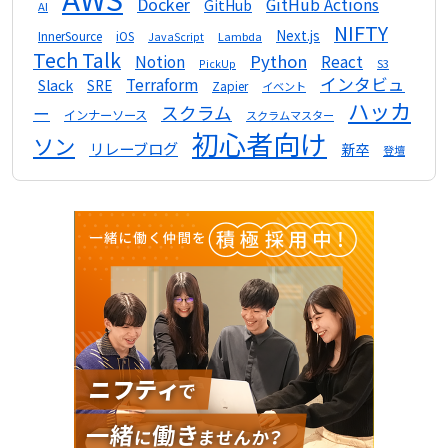
Docker
GitHub Actions
GitHub
AI
NIFTY
Next.js
InnerSource
iOS
Lambda
JavaScript
Tech Talk
Python
Notion
React
S3
PickUp
インタビュ
Terraform
Slack
SRE
Zapier
イベント
ハッカ
スクラム
ー
インナーソース
スクラムマスター
初心者向け
ソン
リレーブログ
新卒
登壇