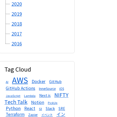
2020
2019
2018
2017
2016
Tag Cloud
AWS
Docker
GitHub
AI
GitHub Actions
InnerSource
iOS
NIFTY
Next.js
Lambda
JavaScript
Tech Talk
Notion
PickUp
Python
React
Slack
SRE
S3
イン
Terraform
Zapier
イベント