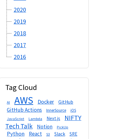
2020
2019
2018
2017
2016
Tag Cloud
AWS
Docker
GitHub
AI
GitHub Actions
InnerSource
iOS
NIFTY
Next.js
Lambda
JavaScript
Tech Talk
Notion
PickUp
Python
React
Slack
SRE
S3