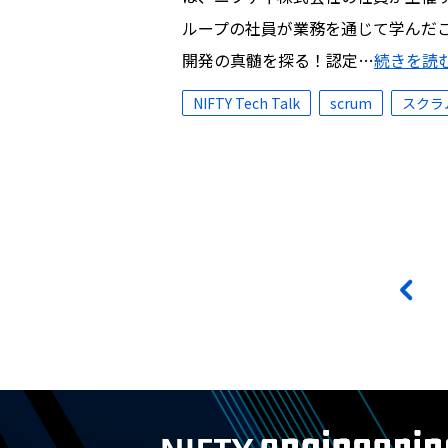
ループの社員が業務を通じて学んだこ
開発の真髄を探る！認定…
続きを読
NIFTY Tech Talk
scrum
スクラ
投
<
稿
ナ
ビ
ゲ
ー
シ
ョ
ン