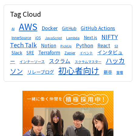
Tag Cloud
AWS
Docker
GitHub Actions
GitHub
AI
NIFTY
Next.js
InnerSource
iOS
Lambda
JavaScript
Tech Talk
Python
Notion
React
S3
PickUp
インタビュ
Terraform
Slack
SRE
Zapier
イベント
ハッカ
スクラム
ー
インナーソース
スクラムマスター
初心者向け
ソン
リレーブログ
新卒
登壇