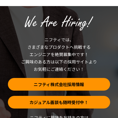
ク
共
リ
有
ッ
(新
ク
し
し
い
て
ウ
く
ィ
だ
ン
さ
ド
い
ウ
(新
で
ニフティでは、
し
開
い
き
さまざまなプロダクトへ挑戦する
ウ
ま
ィ
す)
ン
エンジニアを絶賛募集中です！
ド
ウ
ご興味のある方は以下の採用サイトより
で
開
お気軽にご連絡ください！
き
ま
す)
ニフティ株式会社採用情報
カジュアル面談も随時受付中！
ニフティに興味をお持ちの方は