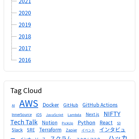
2021
2020
2019
2018
2017
2016
Tag Cloud
AWS
Docker
GitHub Actions
GitHub
AI
NIFTY
Next.js
InnerSource
iOS
Lambda
JavaScript
Tech Talk
Python
Notion
React
S3
PickUp
インタビュ
Terraform
Slack
SRE
Zapier
イベント
ハッカ
スクラム
ー