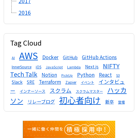
2017
2016
Tag Cloud
AWS
Docker
GitHub Actions
GitHub
AI
NIFTY
Next.js
InnerSource
iOS
Lambda
JavaScript
Tech Talk
Python
Notion
React
S3
PickUp
インタビュ
Terraform
Slack
SRE
Zapier
イベント
ハッカ
スクラム
ー
インナーソース
スクラムマスター
初心者向け
ソン
リレーブログ
新卒
登壇