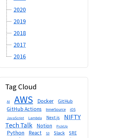
2020
2019
2018
2017
2016
Tag Cloud
AWS
Docker
GitHub
AI
GitHub Actions
InnerSource
iOS
NIFTY
Next.js
Lambda
JavaScript
Tech Talk
Notion
PickUp
Python
React
Slack
SRE
S3