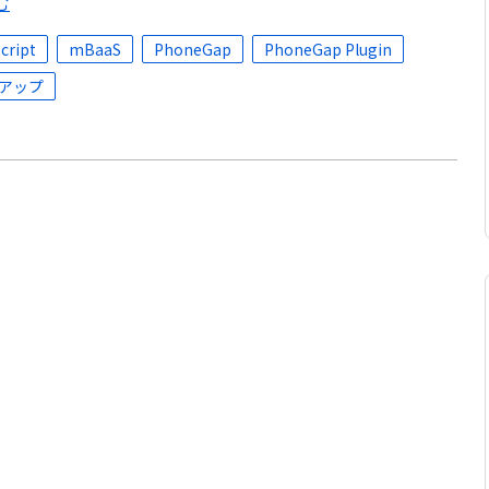
む
cript
mBaaS
PhoneGap
PhoneGap Plugin
アップ