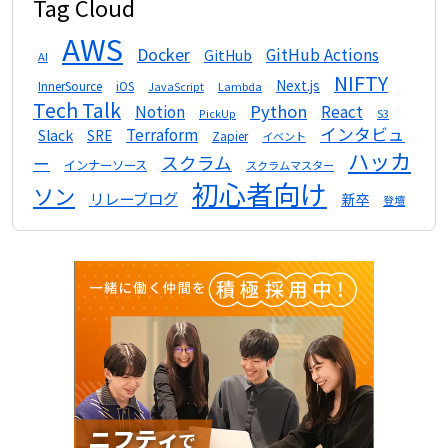
Tag Cloud
AWS
Docker
GitHub Actions
GitHub
AI
NIFTY
Next.js
InnerSource
iOS
Lambda
JavaScript
Tech Talk
Python
Notion
React
S3
PickUp
インタビュ
Terraform
Slack
SRE
Zapier
イベント
ハッカ
スクラム
ー
インナーソース
スクラムマスター
初心者向け
ソン
リレーブログ
新卒
登壇