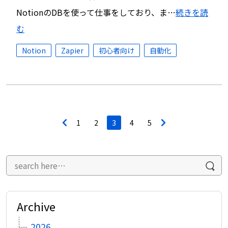
NotionのDBを使って仕事をしており、ま…
続きを読
む
Notion
Zapier
初心者向け
自動化
投
<
1
2
3
4
5
>
稿
ナ
ビ
ゲ
ー
シ
ョ
ン
Archive
2026