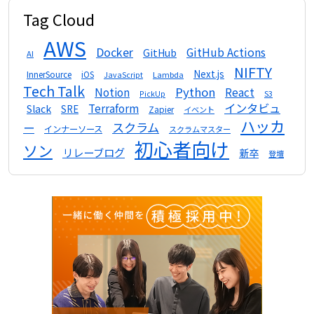
Tag Cloud
AWS
Docker
GitHub Actions
GitHub
AI
NIFTY
Next.js
InnerSource
iOS
Lambda
JavaScript
Tech Talk
Python
Notion
React
S3
PickUp
インタビュ
Terraform
Slack
SRE
Zapier
イベント
ハッカ
スクラム
ー
インナーソース
スクラムマスター
初心者向け
ソン
リレーブログ
新卒
登壇