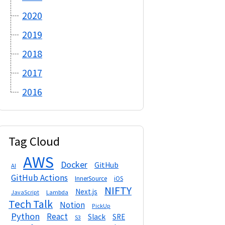
2020
2019
2018
2017
2016
Tag Cloud
AWS
Docker
GitHub
AI
GitHub Actions
InnerSource
iOS
NIFTY
Next.js
Lambda
JavaScript
Tech Talk
Notion
PickUp
Python
React
Slack
SRE
S3