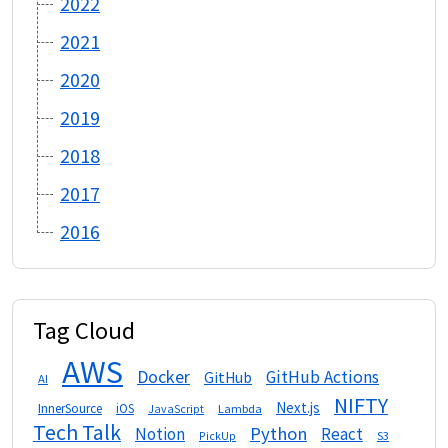
2022
2021
2020
2019
2018
2017
2016
Tag Cloud
AWS
Docker
GitHub Actions
GitHub
AI
NIFTY
Next.js
InnerSource
iOS
Lambda
JavaScript
Tech Talk
Python
Notion
React
S3
PickUp