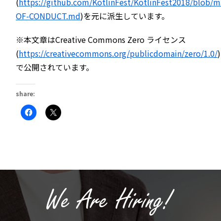
(
https://github.com/KotlinFest/KotlinFest2018/blob/m
OF-CONDUCT.md
)を元に派生しています。
※本文章はCreative Commons Zero ライセンス
(
https://creativecommons.org/publicdomain/zero/1.0/
)
で公開されています。
share:
Facebook
ク
で
リ
共
ッ
有
ク
す
し
る
て
に
X
は
で
ク
共
リ
有
ッ
(新
ク
し
し
い
て
ウ
く
ィ
だ
ン
さ
ド
い
ウ