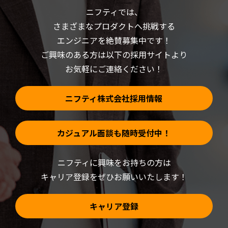
(新
で
ニフティでは、
し
開
い
き
さまざまなプロダクトへ挑戦する
ウ
ま
ィ
す)
ン
エンジニアを絶賛募集中です！
ド
ウ
ご興味のある方は以下の採用サイトより
で
開
お気軽にご連絡ください！
き
ま
す)
ニフティ株式会社採用情報
カジュアル面談も随時受付中！
ニフティに興味をお持ちの方は
キャリア登録をぜひお願いいたします！
キャリア登録