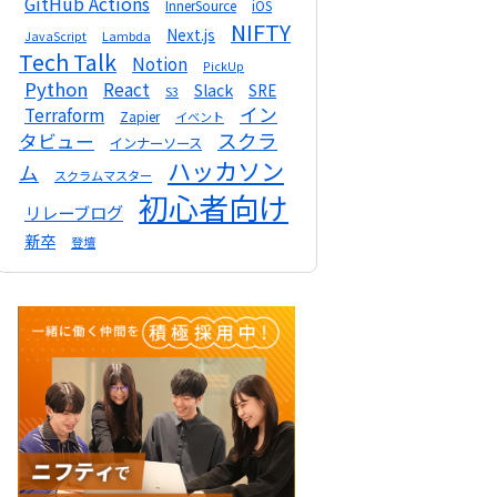
GitHub Actions
InnerSource
iOS
NIFTY
Next.js
Lambda
JavaScript
Tech Talk
Notion
PickUp
Python
React
Slack
SRE
S3
イン
Terraform
Zapier
イベント
スクラ
タビュー
インナーソース
ハッカソン
ム
スクラムマスター
初心者向け
リレーブログ
新卒
登壇