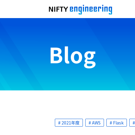
Blog
# 2021年度
# AWS
# Flask
#