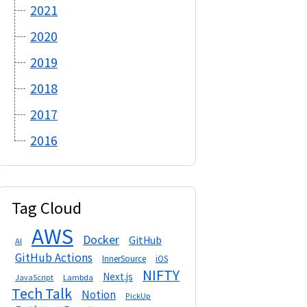
2021
2020
2019
2018
2017
2016
Tag Cloud
AWS
Docker
GitHub
AI
GitHub Actions
InnerSource
iOS
NIFTY
Next.js
Lambda
JavaScript
Tech Talk
Notion
PickUp