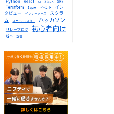
Python
React
Slack
SRE
S3
イン
Terraform
Zapier
イベント
スクラ
タビュー
インナーソース
ハッカソン
ム
スクラムマスター
初心者向け
リレーブログ
新卒
登壇