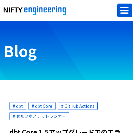
Blog
# dbt
# dbt Core
# GitHub Actions
# セルフホステッドランナー
dbt Core 1.5アップグレードでのエラ