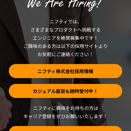
く
ィ
だ
ン
さ
ド
い
ウ
(新
で
ニフティでは、
し
開
い
き
さまざまなプロダクトへ挑戦する
ウ
ま
ィ
す)
ン
エンジニアを絶賛募集中です！
ド
ウ
ご興味のある方は以下の採用サイトより
で
開
お気軽にご連絡ください！
き
ま
す)
ニフティ株式会社採用情報
カジュアル面談も随時受付中！
ニフティに興味をお持ちの方は
キャリア登録をぜひお願いいたします！