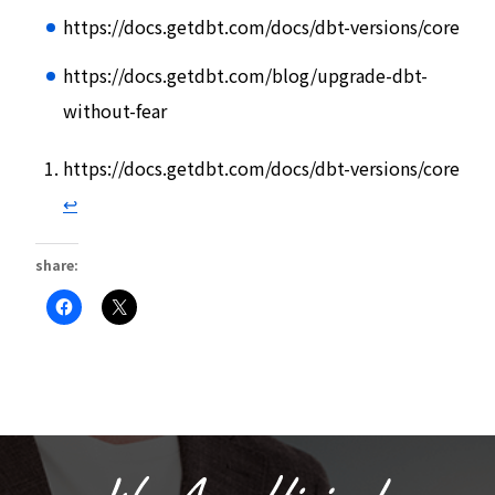
https://docs.getdbt.com/docs/dbt-versions/core
https://docs.getdbt.com/blog/upgrade-dbt-
without-fear
https://docs.getdbt.com/docs/dbt-versions/core
↩︎
share:
Facebook
ク
で
リ
共
ッ
有
ク
す
し
る
て
に
X
は
で
ク
共
リ
有
ッ
(新
ク
し
し
い
て
ウ