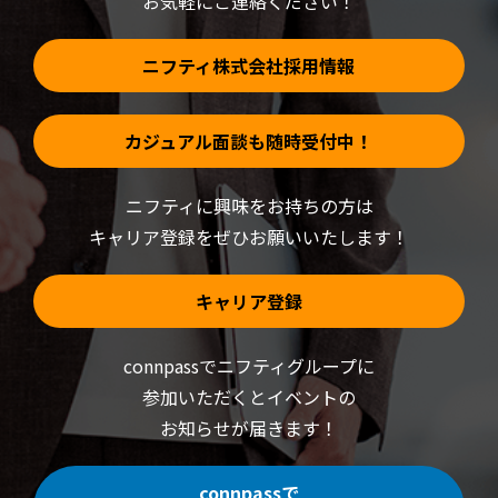
お気軽にご連絡ください！
き
ま
す)
ニフティ株式会社採用情報
カジュアル面談も随時受付中！
ニフティに興味をお持ちの方は
キャリア登録をぜひお願いいたします！
キャリア登録
connpassでニフティグループに
参加いただくと
イベントの
お知らせが届きます！
connpassで