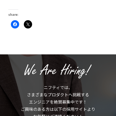
share:
Facebook
ク
で
リ
共
ッ
有
ク
す
し
る
て
に
X
は
で
ク
共
リ
有
ッ
(新
ク
し
し
い
て
ウ
く
ィ
だ
ン
さ
ド
い
ウ
(新
で
ニフティでは、
し
開
い
き
さまざまなプロダクトへ挑戦する
ウ
ま
ィ
す)
ン
エンジニアを絶賛募集中です！
ド
ウ
ご興味のある方は以下の採用サイトより
で
開