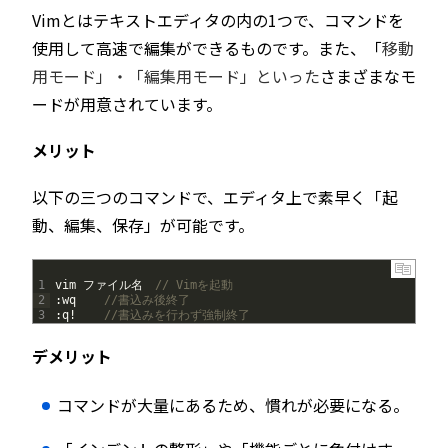
Vimとはテキストエディタの内の1つで、コマンドを
使用して高速で編集ができるものです。また、「
移動
用モード」・「編集用モード」といった
さまざまなモ
ードが用意されています。
メリット
以下の三つのコマンドで、エディタ上で素早く「起
動、編集、保存」が可能です。
1
vim
ファイル名　
// Vimを起動
2
:
wq
//書込み後終了
3
:
q
!
//書込みを行わず強制終了
デメリット
コマンドが大量にあるため、慣れが必要になる。