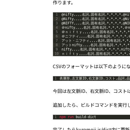
作ります。
1
@
nifty
,
,
,
,
名詞
,
固有名詞
,
*
,
*
,
*
,
*
,
@
ni
2
@
Nifty
,
,
,
,
名詞
,
固有名詞
,
*
,
*
,
*
,
*
,
@
Ni
3
@
NIFTY
,
,
,
,
名詞
,
固有名詞
,
*
,
*
,
*
,
*
,
@
NI
4
＠
nifty
,
,
,
,
名詞
,
固有名詞
,
*
,
*
,
*
,
*
,
＠
n
5
＠ｎｉｆｔｙ
,
,
,
,
名詞
,
固有名詞
,
*
,
*
,
*
,
*
6
＠ニフティ
,
,
,
,
名詞
,
固有名詞
,
*
,
*
,
*
,
*
,
7
アット・ニフティ
,
,
,
,
名詞
,
固有名詞
,
*
,
*
8
アット
nifty
,
,
,
,
名詞
,
固有名詞
,
*
,
*
,
*
,
*
9
nifty
,
,
,
,
名詞
,
固有名詞
,
*
,
*
,
*
,
*
,
nift
10
ｎｉｆｔｙ
,
,
,
,
名詞
,
固有名詞
,
*
,
*
,
*
,
*
,
CSVのフォーマットは以下のように
1
表層形
,
左文脈
ID
,
右文脈
ID
,
コスト
,
品詞
,
品
今回は左文脈ID、右文脈ID、コス
追加したら、ビルドコマンドを実行
1
npm 
run 
build
-
dict
完了したらkuromoji.js/dict