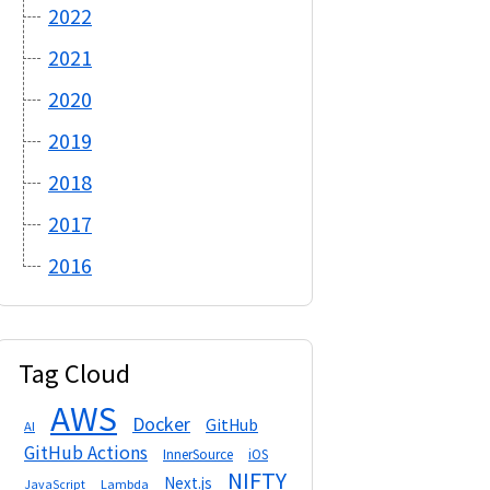
2022
2021
2020
2019
2018
2017
2016
Tag Cloud
AWS
Docker
GitHub
AI
GitHub Actions
InnerSource
iOS
NIFTY
Next.js
Lambda
JavaScript