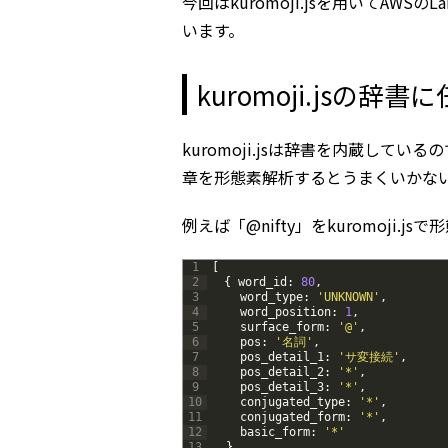
今回はkuromoji.jsを用いてAW
います。
kuromoji.jsの
kuromoji.jsは辞書を内蔵し
章を形態素解析するとうまくいかな
例えば「@nifty」をkuromoji
1
[
2
{
word_id
:
80
,
3
word_type
:
'UNKNOWN'
,
4
word_position
:
1
,
5
surface_form
:
'@'
,
6
pos
:
'名詞'
,
7
pos_detail_1
:
'サ変接続'
,
8
pos_detail_2
:
'*'
,
9
pos_detail_3
:
'*'
,
10
conjugated_type
:
'*'
,
11
conjugated_form
:
'*'
,
12
basic_form
:
'*'
13
}
,