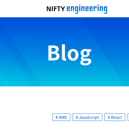
Blog
# AWS
# JavaScript
# React