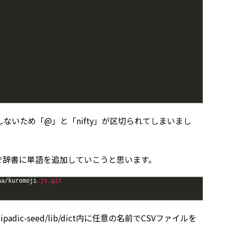
しないため「@」と「nifty」が区切られてしまいまし
で辞書に単語を追加していこうと思います。
aa
/
kuromoji
.js
.git
cab-ipadic-seed/lib/dict内に任意の名前でCSVファイルを