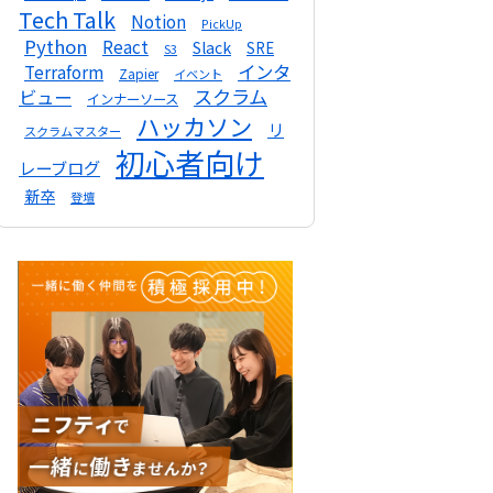
Tech Talk
Notion
PickUp
Python
React
Slack
SRE
S3
インタ
Terraform
Zapier
イベント
スクラム
ビュー
インナーソース
ハッカソン
リ
スクラムマスター
初心者向け
レーブログ
新卒
登壇