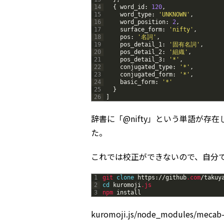
14
{
word_id
:
120
,
15
word_type
:
'UNKNOWN'
,
16
word_position
:
2
,
17
surface_form
:
'nifty'
,
18
pos
:
'名詞'
,
19
pos_detail_1
:
'固有名詞'
,
20
pos_detail_2
:
'組織'
,
21
pos_detail_3
:
'*'
,
22
conjugated_type
:
'*'
,
23
conjugated_form
:
'*'
,
24
basic_form
:
'*'
25
}
26
]
辞書に「@nifty」という単語が存在
た。
これでは校正ができないので、自分
1
git 
clone
https
:
/
/
github
.com
/
takuy
2
cd
kuromoji
.js
3
npm 
install
kuromoji.js/node_modules/me