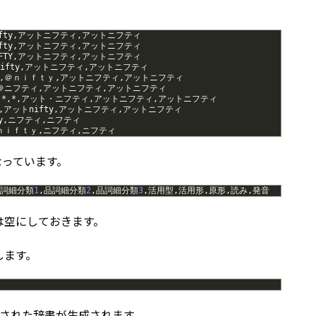
fty
,
アットニフティ
,
アットニフティ
fty
,
アットニフティ
,
アットニフティ
FTY
,
アットニフティ
,
アットニフティ
ifty
,
アットニフティ
,
アットニフティ
,
＠ｎｉｆｔｙ
,
アットニフティ
,
アットニフティ
＠ニフティ
,
アットニフティ
,
アットニフティ
,
*
,
*
,
アット・ニフティ
,
アットニフティ
,
アットニフティ
,
アット
nifty
,
アットニフティ
,
アットニフティ
y
,
ニフティ
,
ニフティ
ｎｉｆｔｙ
,
ニフティ
,
ニフティ
なっています。
詞細分類
1
,
品詞細分類
2
,
品詞細分類
3
,
活用型
,
活用形
,
原形
,
読み
,
発音
トは空にしておきます。
します。
内に更新された辞書が生成されます。