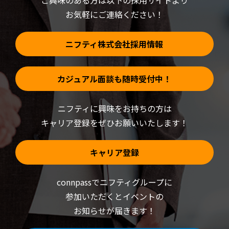
ご興味のある方は以下の採用サイトより
で
開
お気軽にご連絡ください！
き
ま
す)
ニフティ株式会社採用情報
カジュアル面談も随時受付中！
ニフティに興味をお持ちの方は
キャリア登録をぜひお願いいたします！
キャリア登録
connpassでニフティグループに
参加いただくと
イベントの
お知らせが届きます！