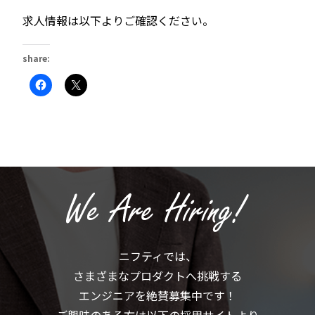
求人情報は以下よりご確認ください。
share:
Facebook
ク
で
リ
共
ッ
有
ク
す
し
る
て
に
X
は
で
ク
共
リ
有
ッ
(新
ク
し
し
い
て
ウ
く
ィ
だ
ン
さ
ド
い
ウ
(新
で
ニフティでは、
し
開
い
き
さまざまなプロダクトへ挑戦する
ウ
ま
ィ
す)
ン
エンジニアを絶賛募集中です！
ド
ウ