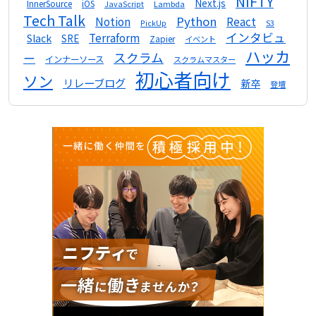
NIFTY
Next.js
InnerSource
iOS
Lambda
JavaScript
Tech Talk
Python
Notion
React
S3
PickUp
インタビュ
Terraform
Slack
SRE
Zapier
イベント
ハッカ
スクラム
ー
インナーソース
スクラムマスター
初心者向け
ソン
リレーブログ
新卒
登壇