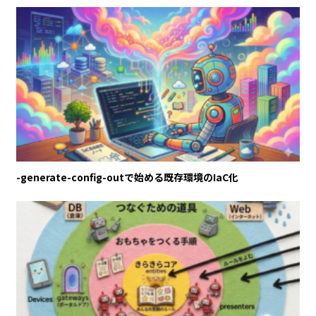
-generate-config-outで始める既存環境のIaC化