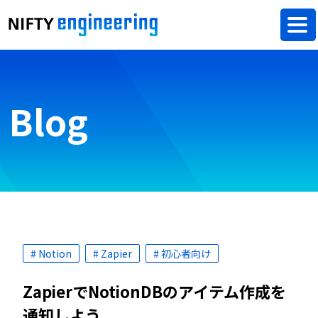
Blog
# Notion
# Zapier
# 初心者向け
ZapierでNotionDBのアイテム作成を
通知しよう