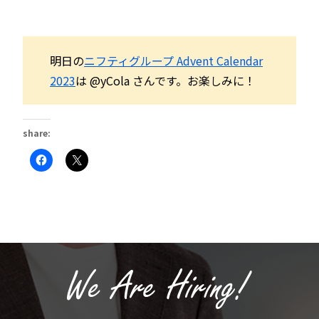
明日の
ニフティグループ Advent Calendar
2023
は @yCola さんです。お楽しみに！
share:
Facebook
ク
で
リ
共
ッ
有
ク
す
し
る
て
に
X
は
で
ク
共
リ
有
ッ
(新
ク
し
し
い
て
ウ
く
ィ
だ
ン
さ
ド
い
ウ