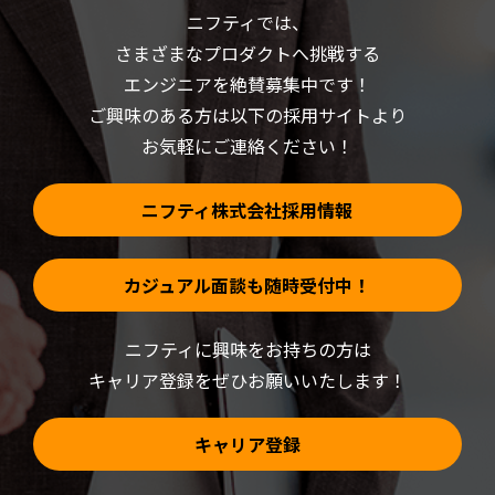
(新
で
ニフティでは、
し
開
い
き
さまざまなプロダクトへ挑戦する
ウ
ま
ィ
す)
ン
エンジニアを絶賛募集中です！
ド
ウ
ご興味のある方は以下の採用サイトより
で
開
お気軽にご連絡ください！
き
ま
す)
ニフティ株式会社採用情報
カジュアル面談も随時受付中！
ニフティに興味をお持ちの方は
キャリア登録をぜひお願いいたします！
キャリア登録