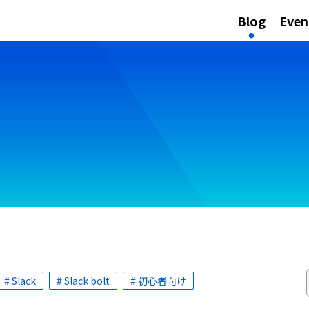
Blog
Even
# Slack
# Slack bolt
# 初心者向け