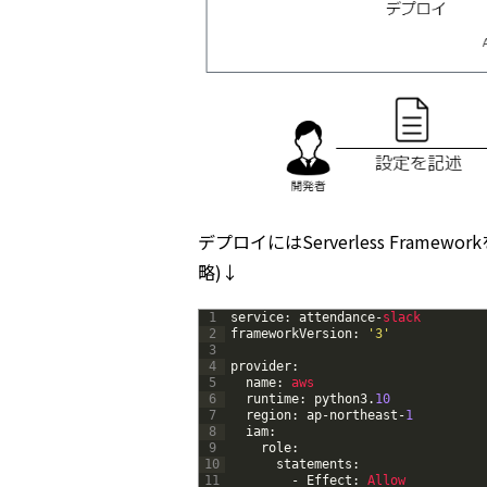
デプロイにはServerless Fra
略)↓
1
service
:
attendance
-
slack
2
frameworkVersion
:
'3'
3
4
provider
:
5
name
:
aws
6
runtime
:
python3
.
10
7
region
:
ap
-
northeast
-
1
8
iam
:
9
role
:
10
statements
:
11
-
Effect
:
Allow