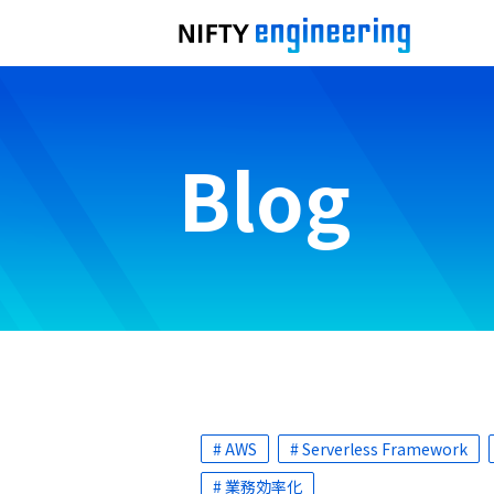
Blog
# AWS
# Serverless Framework
# 業務効率化