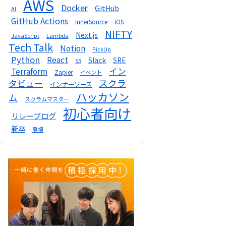
AWS
Docker
GitHub
AI
GitHub Actions
InnerSource
iOS
NIFTY
Next.js
Lambda
JavaScript
Tech Talk
Notion
PickUp
Python
React
Slack
SRE
S3
イン
Terraform
Zapier
イベント
スクラ
タビュー
インナーソース
ハッカソン
ム
スクラムマスター
初心者向け
リレーブログ
新卒
登壇