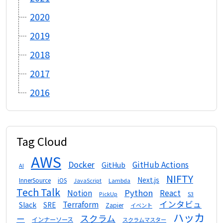
2020
2019
2018
2017
2016
Tag Cloud
AWS
Docker
GitHub Actions
GitHub
AI
NIFTY
Next.js
InnerSource
iOS
Lambda
JavaScript
Tech Talk
Python
Notion
React
S3
PickUp
インタビュ
Terraform
Slack
SRE
Zapier
イベント
ハッカ
スクラム
ー
インナーソース
スクラムマスター