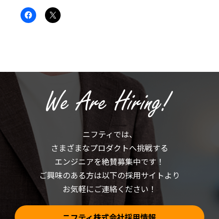
Facebook
ク
で
リ
共
ッ
有
ク
す
し
る
て
に
X
は
で
ク
共
リ
有
ッ
(新
ク
し
し
い
て
ウ
く
ィ
だ
ン
さ
ド
い
ウ
(新
で
ニフティでは、
し
開
い
き
さまざまなプロダクトへ挑戦する
ウ
ま
ィ
す)
ン
エンジニアを絶賛募集中です！
ド
ウ
ご興味のある方は以下の採用サイトより
で
開
お気軽にご連絡ください！
き
ま
す)
ニフティ株式会社採用情報