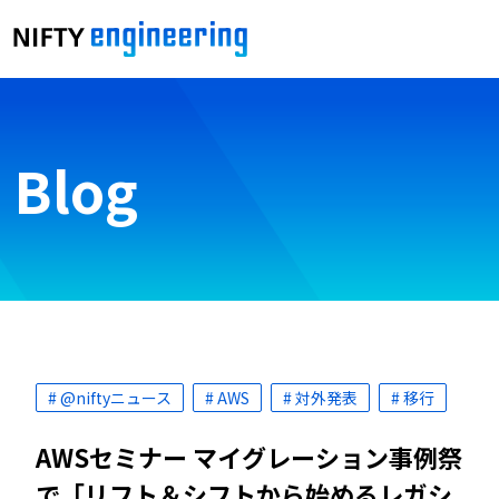
Blog
# @niftyニュース
# AWS
# 対外発表
# 移行
AWSセミナー マイグレーション事例祭
で「リフト＆シフトから始めるレガシ