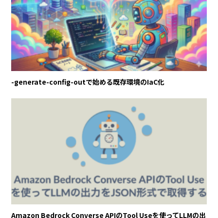
-generate-config-outで始める既存環境のIaC化
Amazon Bedrock Converse APIのTool Useを使ってLLMの出