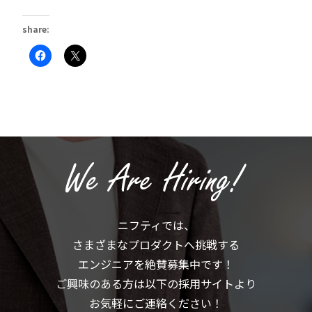
share:
Facebook
ク
で
リ
共
ッ
有
ク
す
し
る
て
に
X
は
で
ク
共
リ
有
ッ
(新
ク
し
し
い
て
ウ
く
ィ
だ
ン
さ
ド
い
ウ
(新
で
ニフティでは、
し
開
い
き
さまざまなプロダクトへ挑戦する
ウ
ま
ィ
す)
ン
エンジニアを絶賛募集中です！
ド
ウ
ご興味のある方は以下の採用サイトより
で
開
お気軽にご連絡ください！
き