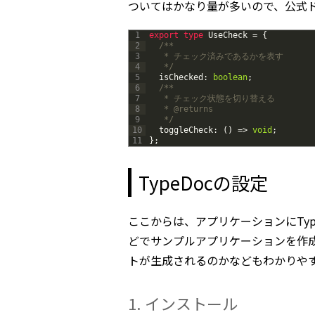
ついてはかなり量が多いので、公式
1
export 
type 
UseCheck
=
{
2
/**
3
   * チェック済みであるかを表す
4
   */
5
isChecked
:
boolean
;
6
/**
7
   * チェック状態を切り替える
8
   * @returns
9
   */
10
toggleCheck
:
(
)
=
>
void
;
11
}
;
TypeDocの設定
ここからは、アプリケーションにTypeD
どでサンプルアプリケーションを作
トが生成されるのかなどもわかりや
1. インストール