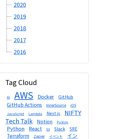
2020
2019
2018
2017
2016
Tag Cloud
AWS
Docker
GitHub
AI
GitHub Actions
InnerSource
iOS
NIFTY
Next.js
Lambda
JavaScript
Tech Talk
Notion
PickUp
Python
React
Slack
SRE
S3
イン
Terraform
Zapier
イベント