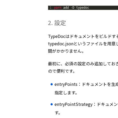
1
yarn 
add
-
D
typedoc
2. 設定
TypeDocはドキュメントをビル
typedoc.jsonというファイル
間がかかりません。
最初に、必須の設定のみ追加しておきま
ので便利です。
entryPoints：ドキュメン
指定します。
entryPointStrategy
す。