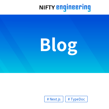
Blog
# Next.js
# TypeDoc