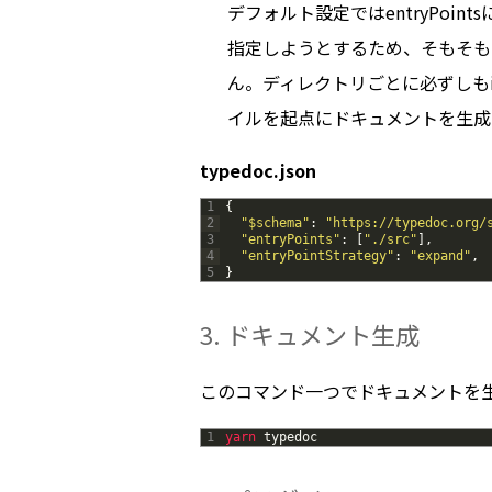
デフォルト設定ではentryPoin
指定しようとするため、そもそもi
ん。ディレクトリごとに必ずしもi
イルを起点にドキュメントを生成
typedoc.json
1
{
2
"$schema"
:
"https://typedoc.org/
3
"entryPoints"
:
[
"./src"
]
,
4
"entryPointStrategy"
:
"expand"
,
5
}
3. ドキュメント生成
このコマンド一つでドキュメントを
1
yarn 
typedoc