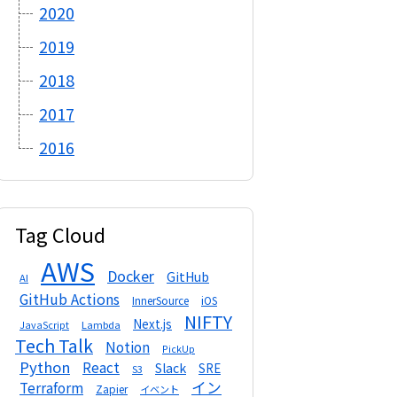
2020
2019
2018
2017
2016
Tag Cloud
AWS
Docker
GitHub
AI
GitHub Actions
InnerSource
iOS
NIFTY
Next.js
Lambda
JavaScript
Tech Talk
Notion
PickUp
Python
React
Slack
SRE
S3
イン
Terraform
Zapier
イベント