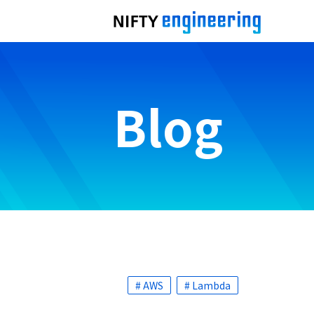
Blog
# AWS
# Lambda