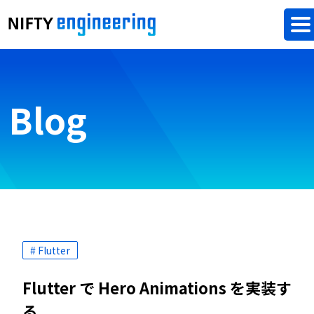
Blog
# Flutter
Flutter で Hero Animations を実装す
る