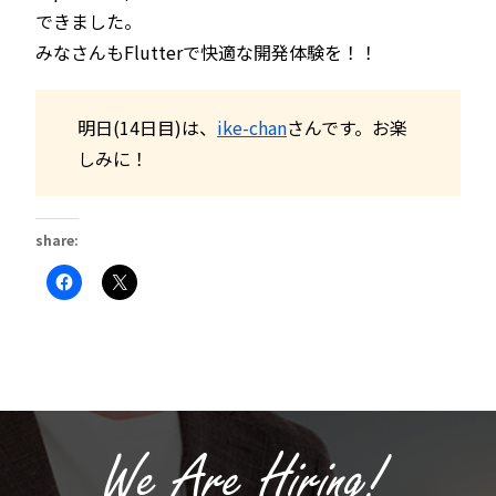
できました。
みなさんもFlutterで快適な開発体験を！！
明日(14日目)は、
ike-chan
さんです。お楽
しみに！
share:
Facebook
ク
で
リ
共
ッ
有
ク
す
し
る
て
に
X
は
で
ク
共
リ
有
ッ
(新
ク
し
し
い
て
ウ
く
ィ
だ
ン