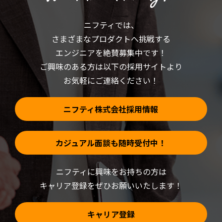
さ
ド
い
ウ
(新
で
ニフティでは、
し
開
い
き
さまざまなプロダクトへ挑戦する
ウ
ま
ィ
す)
ン
エンジニアを絶賛募集中です！
ド
ウ
ご興味のある方は以下の採用サイトより
で
開
お気軽にご連絡ください！
き
ま
す)
ニフティ株式会社採用情報
カジュアル面談も随時受付中！
ニフティに興味をお持ちの方は
キャリア登録をぜひお願いいたします！
キャリア登録