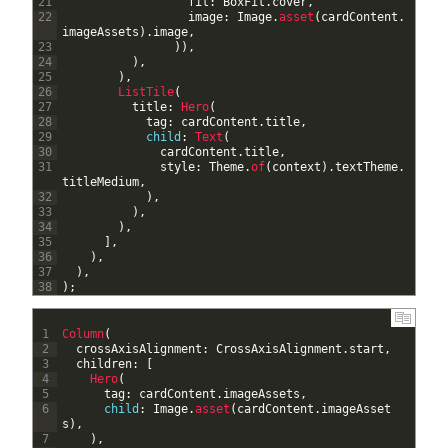
21
fit
:
BoxFit
.
cover
,
22
image
:
Image
.
asset
(
cardContent
.
imageAssets
)
.
image
,
23
)
)
,
24
)
,
25
)
,
26
ListTile
(
27
title
:
Hero
(
28
tag
:
cardContent
.
title
,
29
child
:
Text
(
30
cardContent
.
title
,
31
style
:
Theme
.
of
(
context
)
.
textTheme
.
titleMedium
,
32
)
,
33
)
,
34
)
,
35
]
,
36
)
,
37
)
,
38
)
;
1
Column
(
2
crossAxisAlignment
:
CrossAxisAlignment
.
start
,
3
children
:
[
4
Hero
(
5
tag
:
cardContent
.
imageAssets
,
6
child
:
Image
.
asset
(
cardContent
.
imageAsset
s
)
,
7
)
,