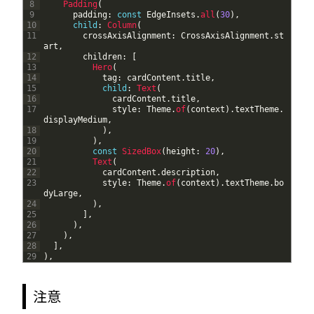
8
Padding
(
9
padding
:
const
EdgeInsets
.
all
(
30
)
,
10
child
:
Column
(
11
crossAxisAlignment
:
CrossAxisAlignment
.
st
art
,
12
children
:
[
13
Hero
(
14
tag
:
cardContent
.
title
,
15
child
:
Text
(
16
cardContent
.
title
,
17
style
:
Theme
.
of
(
context
)
.
textTheme
.
displayMedium
,
18
)
,
19
)
,
20
const
SizedBox
(
height
:
20
)
,
21
Text
(
22
cardContent
.
description
,
23
style
:
Theme
.
of
(
context
)
.
textTheme
.
bo
dyLarge
,
24
)
,
25
]
,
26
)
,
27
)
,
28
]
,
29
)
,
注意