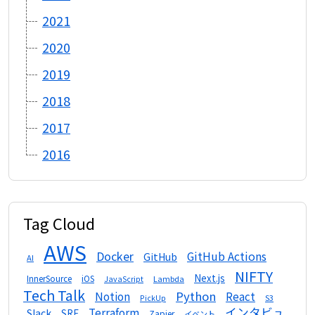
2021
2020
2019
2018
2017
2016
Tag Cloud
AWS
Docker
GitHub Actions
GitHub
AI
NIFTY
Next.js
InnerSource
iOS
Lambda
JavaScript
Tech Talk
Python
Notion
React
S3
PickUp
インタビュ
Terraform
Slack
SRE
Zapier
イベント