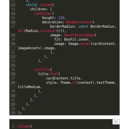
11
}
,
12
child
:
Column
(
13
children
:
[
14
Container
(
15
height
:
150
,
16
decoration
:
BoxDecoration
(
17
borderRadius
:
const
BorderRadius
.
all
(
Radius
.
circular
(
5
)
)
,
18
image
:
DecorationImage
(
19
fit
:
BoxFit
.
cover
,
20
image
:
Image
.
asset
(
cardContent
.
imageAssets
)
.
image
,
21
)
,
22
)
,
23
)
,
24
25
ListTile
(
26
title
:
Text
(
27
cardContent
.
title
,
28
style
:
Theme
.
of
(
context
)
.
textTheme
.
titleMedium
,
29
)
,
30
)
,
31
]
,
32
)
,
33
)
,
34
)
;
1
Column
(