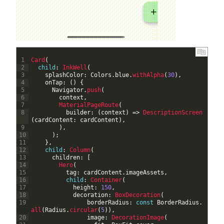
1
Card
(
2
child
:
InkWell
(
3
splashColor
:
Colors
.
blue
.
withAlpha
(
30
)
,
4
onTap
:
(
)
{
5
Navigator
.
push
(
6
context
,
7
MaterialPageRoute
(
8
builder
:
(
context
)
=
>
DescriptionScreen
(
cardContent
:
cardContent
)
,
9
)
,
10
)
;
11
}
,
12
child
:
Column
(
13
children
:
[
14
Hero
(
15
tag
:
cardContent
.
imageAssets
,
16
child
:
Container
(
17
height
:
150
,
18
decoration
:
BoxDecoration
(
19
borderRadius
:
const
BorderRadius
.
all
(
Radius
.
circular
(
5
)
)
,
20
image
:
DecorationImage
(