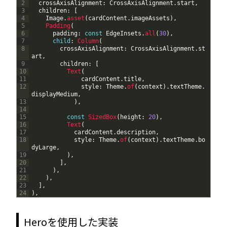
2
crossAxisAlignment
:
CrossAxisAlignment
.
start
,
3
children
:
[
4
Image
.
asset
(
cardContent
.
imageAssets
)
,
5
Padding
(
6
padding
:
const
EdgeInsets
.
all
(
30
)
,
7
child
:
Column
(
8
crossAxisAlignment
:
CrossAxisAlignment
.
st
art
,
9
children
:
[
10
Text
(
11
cardContent
.
title
,
12
style
:
Theme
.
of
(
context
)
.
textTheme
.
displayMedium
,
13
)
,
14
15
const
SizedBox
(
height
:
20
)
,
16
Text
(
17
cardContent
.
description
,
18
style
:
Theme
.
of
(
context
)
.
textTheme
.
bo
dyLarge
,
19
)
,
20
]
,
21
)
,
22
)
,
23
]
,
24
)
,
Heroを使用した実装