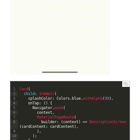
1
Card
(
2
child
:
InkWell
(
3
splashColor
:
Colors
.
blue
.
withAlpha
(
30
)
,
4
onTap
:
(
)
{
5
Navigator
.
push
(
6
context
,
7
MaterialPageRoute
(
8
builder
:
(
context
)
=
>
DescriptionScreen
(
cardContent
:
cardContent
)
,
9
)
,
10
)
;