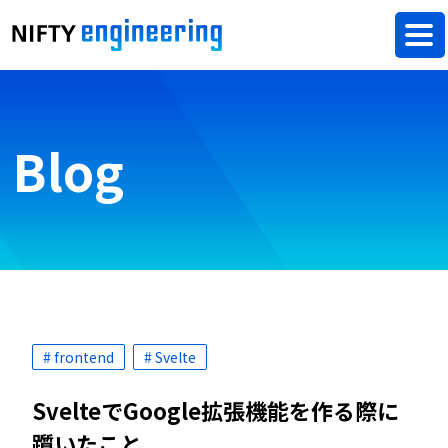
Blog
# frontend
# Svelte
SvelteでGoogle拡張機能を作る際に
躓いたこと