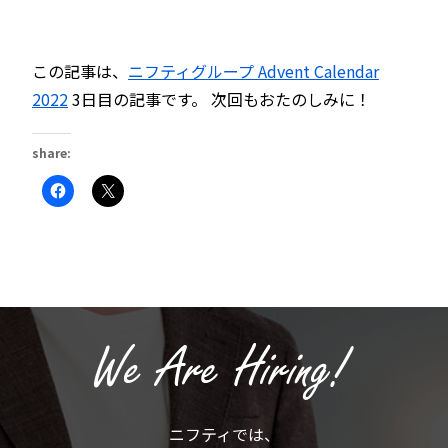
この記事は、
ニフティグループ Advent Calendar
2022
3日目の記事です。 次回もおたのしみに！
share:
Facebook
ク
で
リ
共
ッ
有
ク
す
し
る
て
に
X
は
で
ク
共
リ
有
ッ
(新
ク
し
し
い
て
ウ
く
ィ
だ
ン
さ
ド
い
ウ
(新
で
ニフティでは、
し
開