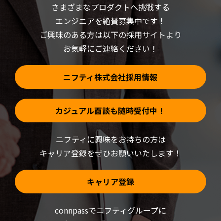
い
き
さまざまなプロダクトへ挑戦する
ウ
ま
ィ
す)
ン
エンジニアを絶賛募集中です！
ド
ウ
ご興味のある方は以下の採用サイトより
で
開
お気軽にご連絡ください！
き
ま
す)
ニフティ株式会社採用情報
カジュアル面談も随時受付中！
ニフティに興味をお持ちの方は
キャリア登録をぜひお願いいたします！
キャリア登録
connpassでニフティグループに