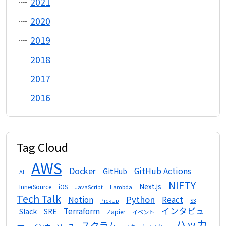
2021
2020
2019
2018
2017
2016
Tag Cloud
AWS
Docker
GitHub Actions
GitHub
AI
NIFTY
Next.js
InnerSource
iOS
Lambda
JavaScript
Tech Talk
Python
Notion
React
S3
PickUp
インタビュ
Terraform
Slack
SRE
Zapier
イベント
ハッカ
スクラム
ー