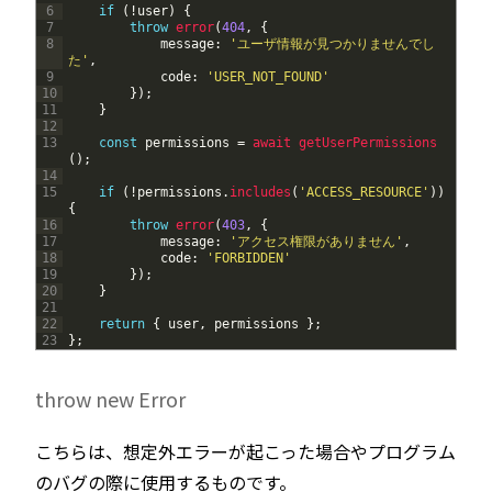
6
if
(
!
user
)
{
7
throw
error
(
404
,
{
8
message
:
'ユーザ情報が見つかりませんでし
た'
,
9
code
:
'USER_NOT_FOUND'
10
}
)
;
11
}
12
13
const
permissions
=
await 
getUserPermissions
(
)
;
14
15
if
(
!
permissions
.
includes
(
'ACCESS_RESOURCE'
)
)
{
16
throw
error
(
403
,
{
17
message
:
'アクセス権限がありません'
,
18
code
:
'FORBIDDEN'
19
}
)
;
20
}
21
22
return
{
user
,
permissions
}
;
23
}
;
throw new Error
こちらは、想定外エラーが起こった場合やプログラム
のバグの際に使用するものです。