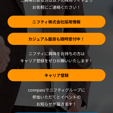
ご興味のある方は以下の採用サイトより
で
開
お気軽にご連絡ください！
き
ま
す)
ニフティ株式会社採用情報
カジュアル面談も随時受付中！
ニフティに興味をお持ちの方は
キャリア登録をぜひお願いいたします！
キャリア登録
connpassでニフティグループに
参加いただくと
イベントの
お知らせが届きます！