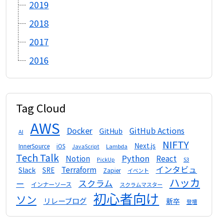
2019
2018
2017
2016
Tag Cloud
AWS
Docker
GitHub Actions
GitHub
AI
NIFTY
Next.js
InnerSource
iOS
Lambda
JavaScript
Tech Talk
Python
Notion
React
S3
PickUp
インタビュ
Terraform
Slack
SRE
Zapier
イベント
ハッカ
スクラム
ー
インナーソース
スクラムマスター
初心者向け
ソン
リレーブログ
新卒
登壇