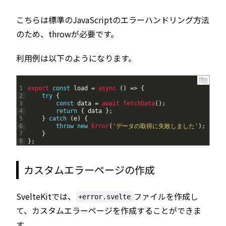
こちらは標準のJavaScriptのエラーハンドリング方法
のため、throwが必要です。
利用例は以下のようになります。
1
export 
const
load
=
async
(
)
=
>
{
2
try
{
3
const
data
=
await 
fetchData
(
)
;
4
return
{
data
}
;
5
}
catch
(
e
)
{
6
throw
new
Error
(
'データの取得に失敗しました'
)
;
7
}
8
}
;
カスタムエラーページの作成
SvelteKitでは、
ファイルを作成し
+error.svelte
て、カスタムエラーページを作成することができま
す。