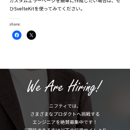
カスタムエラーページを簡単に作成したい場合は、ぜ
ひSvelteKitを使ってみてください。
share:
Facebook
ク
で
リ
共
ッ
有
ク
す
し
る
て
に
X
は
で
ク
共
リ
有
ッ
(新
ク
し
し
い
て
ウ
く
ィ
だ
ン
さ
ド
い
ウ
(新
で
ニフティでは、
し
開
い
き
さまざまなプロダクトへ挑戦する
ウ
ま
ィ
す)
ン
エンジニアを絶賛募集中です！
ド
ウ