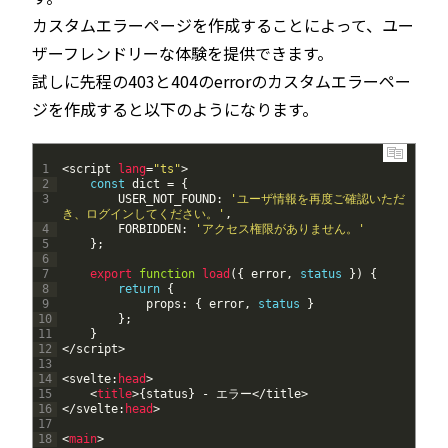
カスタムエラーページを作成することによって、ユー
ザーフレンドリーな体験を提供できます。
試しに先程の403と404のerrorのカスタムエラーペー
ジを作成すると以下のようになります。
1
<script 
lang
=
"ts"
>
2
const
dict
=
{
3
USER_NOT_FOUND
:
'ユーザ情報を再度ご確認いただ
き、ログインしてください。'
,
4
FORBIDDEN
:
'アクセス権限がありません。'
5
}
;
6
7
export
function
load
(
{
error
,
status
}
)
{
8
return
{
9
props
:
{
error
,
status
}
10
}
;
11
}
12
</script>
13
14
<
svelte
:
head
>
15
<
title
>
{
status
}
-
エラー
<
/
title
>
16
<
/
svelte
:
head
>
17
18
<
main
>