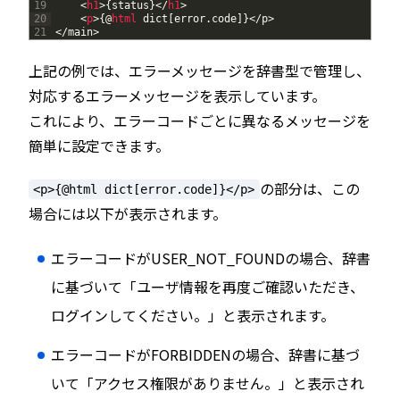
19
<
h1
>
{
status
}
<
/
h1
>
20
<
p
>
{
@
html 
dict
[
error
.
code
]
}
<
/
p
>
21
<
/
main
>
上記の例では、エラーメッセージを辞書型で管理し、
対応するエラーメッセージを表示しています。
これにより、エラーコードごとに異なるメッセージを
簡単に設定できます。
の部分は、この
<p>{@html dict[error.code]}</p>
場合には以下が表示されます。
エラーコードがUSER_NOT_FOUNDの場合、辞書
に基づいて「ユーザ情報を再度ご確認いただき、
ログインしてください。」と表示されます。
エラーコードがFORBIDDENの場合、辞書に基づ
いて「アクセス権限がありません。」と表示され