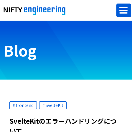
Blog
# frontend
# SvelteKit
SvelteKitのエラーハンドリングにつ
いて