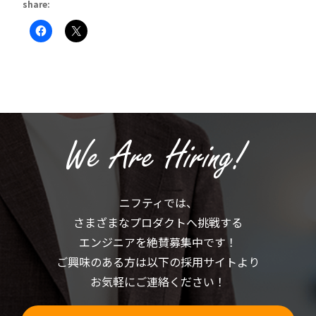
share:
Facebook
ク
で
リ
共
ッ
有
ク
す
し
る
て
に
X
は
で
ク
共
リ
有
ッ
(新
ク
し
し
い
て
ウ
く
ィ
だ
ン
さ
ド
い
ウ
(新
で
ニフティでは、
し
開
い
き
さまざまなプロダクトへ挑戦する
ウ
ま
ィ
す)
ン
エンジニアを絶賛募集中です！
ド
ウ
ご興味のある方は以下の採用サイトより
で
開
お気軽にご連絡ください！
き
ま
す)