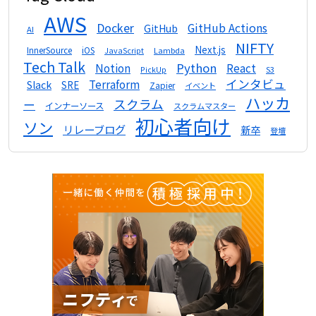
AWS
Docker
GitHub Actions
GitHub
AI
NIFTY
Next.js
InnerSource
iOS
Lambda
JavaScript
Tech Talk
Python
Notion
React
S3
PickUp
インタビュ
Terraform
Slack
SRE
Zapier
イベント
ハッカ
スクラム
ー
インナーソース
スクラムマスター
初心者向け
ソン
リレーブログ
新卒
登壇