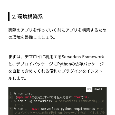
2. 環境構築系
実際のアプリを作っていく前にアプリを構築するため
の環境を整備しましょう。
まずは、デプロイに利用するServerless Framework
と、デプロイパッケージにPythonの依存パッケージ
を自動で含めてくれる便利なプラグインをインストー
ルします。
Shell
1
%
npm
init
2
（
npm
init
の設定はすべて何も入力せず
Enter
で
OK
）
3
%
npm
i
-
g
serverless
# Serverless Frameworkインス
トール
4
%
npm
i
--
save 
serverless
-
python
-
requirements
# デ
プロイパッケージに自動でPythonパッケージを含めてくれるプラ