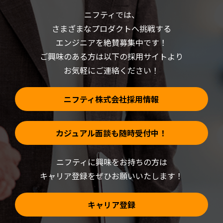
い
ウ
(新
で
ニフティでは、
し
開
い
き
さまざまなプロダクトへ挑戦する
ウ
ま
ィ
す)
ン
エンジニアを絶賛募集中です！
ド
ウ
ご興味のある方は以下の採用サイトより
で
開
お気軽にご連絡ください！
き
ま
す)
ニフティ株式会社採用情報
カジュアル面談も随時受付中！
ニフティに興味をお持ちの方は
キャリア登録をぜひお願いいたします！
キャリア登録