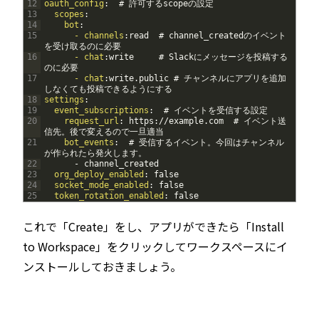
12
oauth_config
:  # 許可するscopeの設定
13
scopes
:
14
bot
:
15
- channels
:read  # channel_createdのイベント
を受け取るのに必要
16
- chat
:write     # Slackにメッセージを投稿する
のに必要
17
- chat
:write.public # チャンネルにアプリを追加
しなくても投稿できるようにする
18
settings
:
19
event_subscriptions
:  # イベントを受信する設定
20
request_url
: https
://example.com  # イベント送
信先。後で変えるので一旦適当
21
bot_events
:  # 受信するイベント。今回はチャンネル
が作られたら発火します。
22
-
channel
_
created
23
org_deploy_enabled
: false
24
socket_mode_enabled
: false
25
token_rotation_enabled
: false
これで「Create」をし、アプリができたら「Install
to Workspace」をクリックしてワークスペースにイ
ンストールしておきましょう。