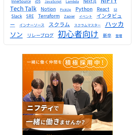
NIFTY
Next.js
InnerSource
iOS
Lambda
JavaScript
Tech Talk
Python
Notion
React
S3
PickUp
インタビュ
Terraform
Slack
SRE
Zapier
イベント
ハッカ
スクラム
ー
インナーソース
スクラムマスター
初心者向け
ソン
リレーブログ
新卒
登壇