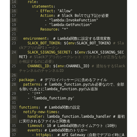
14
role
:
15
statements
:
16
- Effect
: "Allow"
17
Action
: # Slack Boltでは下記が必要
18
-
"lambda:InvokeFunction"
19
-
"lambda:GetFunction"
20
Resource
: "*"
21
22
environment
:  # Lambda関数に設定する環境変数
23
SLACK_BOT_TOKEN
: $
{
env
:SLACK_BOT_TOKEN
}
# Sla
ckアプリのAPIトークン
24
SLACK_SIGNING_SECRET
: $
{
env
:SLACK_SIGNING_SEC
RET
}
# Slackアプリのシークレット（リクエストが正当なもの
か検証するのに必要）
25
CHANNEL_ID
: $
{
env
:CHANNEL_ID
}
# 通知をするSlack
チャンネルのチャンネルID
26
27
package
:  # デプロイパッケージに含めるファイル
28
patterns
: # lambda_function.pyのみ必要なので、全部
を除いたあとにlambda_function.pyのみ追加
29
-
'!**'
30
-
'lambda_function.py'
31
32
functions
:  # Lambda関数の設定
33
notify-new-times
: 
34
handler
: lambda_function.lambda_handler # 最初
に実行されるファイルと関数名
35
timeout
: 10 # Lambda関数のタイムアウト（10秒）
36
events
: # Lambda関数のトリガー
37
- httpApi
:  # API Gateway（自動でデプロイ時にA