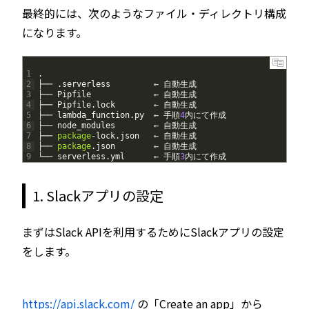
最終的には、次のようなファイル・ディレクトリ構成
になります。
1
.
2
├──
.
serverless
←
自動生成
3
├──
Pipfile
←
自動生成
4
├──
Pipfile
.
lock
←
自動生成
5
├──
lambda_function
.
py
←
手順
4
内にて作成
6
├──
node
_
modules
←
自動生成
7
├──
package
-
lock
.
json
←
自動生成
8
├──
package
.
json
←
自動生成
9
└──
serverless
.
yml
←
手順
3
内にて作成
1. Slackアプリの設定
まずはSlack APIを利用するためにSlackアプリの設定
をします。
https://api.slack.com/
の「Create an app」から