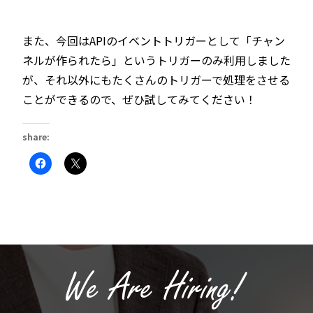
また、今回はAPIのイベントトリガーとして「チャン
ネルが作られたら」というトリガーのみ利用しました
が、それ以外にもたくさんのトリガーで処理をさせる
ことができるので、ぜひ試してみてください！
share:
Facebook
ク
で
リ
共
ッ
有
ク
す
し
る
て
に
X
は
で
ク
共
リ
有
ッ
(新
ク
し
し
い
て
ウ
く
ィ
だ
ン
さ
ド