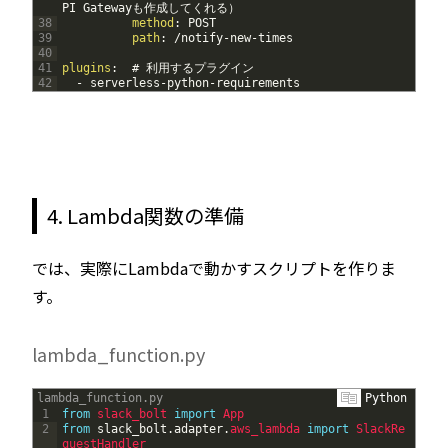
PI Gatewayも作成してくれる）
38
method
: POST
39
path
: /notify-new-times
40
41
plugins
:  # 利用するプラグイン
42
-
serverless-python-requirements
4. Lambda関数の準備
では、実際にLambdaで動かすスクリプトを作りま
す。
lambda_function.py
lambda_function.py
Python
1
from
slack_bolt 
import
App
2
from
slack_bolt
.
adapter
.
aws_lambda 
import
SlackRe
questHandler