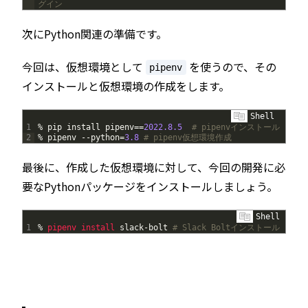
グイン
次にPython関連の準備です。
今回は、仮想環境として
を使うので、その
pipenv
インストールと仮想環境の作成をします。
Shell
1
%
pip
install
pipenv
==
2022.8.5
# pipenvインストール
2
%
pipenv
--
python
=
3.8
# pipenv仮想環境作成
最後に、作成した仮想環境に対して、今回の開発に必
要なPythonパッケージをインストールしましょう。
Shell
1
%
pipenv 
install 
slack
-
bolt
# Slack Boltインストール