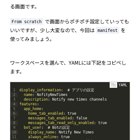
る画面です。
で画面からポチポチ設定していっても
From scratch
いいですが、少し大変なので、今回は
を
manifest
使ってみましょう。
ワークスペースを選んで、YAMLには下記をコピペし
ます。
YAML
1
display_information
:  # アプリの設定
2
name
: NofityNewTimes
3
description
: Notify new times channels
4
features
:
5
app_home
:
6
home_tab_enabled
: true
7
messages_tab_enabled
: false
8
messages_tab_read_only_enabled
: true
9
bot_user
:  # Botの設定
10
display_name
: Notify New Times
11
always_online
: true