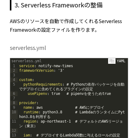
3. Serverless Frameworkの整備
AWSのリソースを自動で作成してくれるServerless
Frameworkの設定ファイルを作ります。
serverless.yml
serverless.yml
YAML
1
service
: notify-new-times
2
frameworkVersion
: '3'
3
4
custom
:
5
pythonRequirements
: # Pythonの依存パッケージを自動
でデプロイに含めてくれるプラグインの設定
6
usePipenv
: true   # pipenvを使うためtrue
7
8
provider
:
9
name
: aws               # AWSにデプロイ
10
runtime
: python3.8      # LambdaのランタイムにPyt
hon3.8を利用する
11
region
: ap-northeast-1  # デフォルトのAWSリージョ
ン（東京）
12
13
iam
:  # デプロイするLambda関数に与えるロールの設定