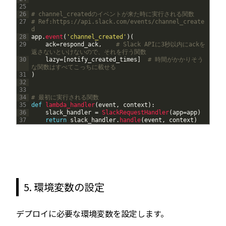
25
26
# channel_createdのイベントが来た時に実行される関数
27
# Ref:https://api.slack.com/events/channel_create
d
28
app
.
event
(
'channel_created'
)
(
29
ack
=
respond_ack
,
# Slack APIに3秒以内にackを
返さないといけないので、それを行う関数
30
lazy
=
[
notify_created_times
]
# 時間がかかりそう
な関数はすべてこっちに載せる
31
)
32
33
34
# 最初に実行される関数
35
def
lambda_handler
(
event
,
context
)
:
36
slack_handler
=
SlackRequestHandler
(
app
=
app
)
37
return
slack_handler
.
handle
(
event
,
context
)
5. 環境変数の設定
デプロイに必要な環境変数を設定します。