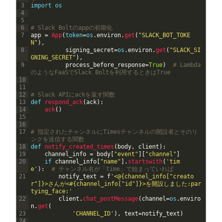
3
import
os
4
5
6
# Slack Boltのappの初期化
7
app
=
App
(
token
=
os
.
environ
.
get
(
"SLACK_BOT_TOKE
N"
)
,
8
signing_secret
=
os
.
environ
.
get
(
"SLACK_SI
GNING_SECRET"
)
,
9
process_before_response
=
True
)
# Lambda
のようなFaaSでSlack Boltを利用するときはTrue
10
11
12
# Slack APIにackを返す関数
13
def
respond_ack
(
ack
)
:
14
ack
(
)
15
16
17
# 指定されたチャンネルにTimesチャンネルの開設者とそのリ
ンクを送信する関数
18
def
notify_created_times
(
body
,
client
)
:
19
channel_info
=
body
[
"event"
]
[
"channel"
]
20
if
channel_info
[
"name"
]
.
startswith
(
'tim
e'
)
:
# チャンネル名が「time」で始まっていれば
21
notify_text
=
f
'<@{channel_info["creato
r"]}>さんが<#{channel_info["id"]}>を開設しました:par
tying_face:'
22
client
.
chat_postMessage
(
channel
=
os
.
enviro
n
.
get
(
23
'CHANNEL_ID'
)
,
text
=
notify_text
)
24