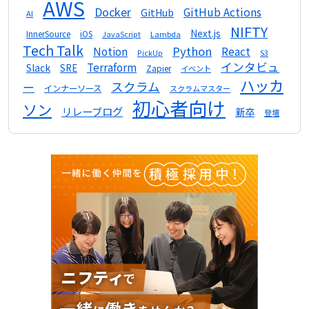
AWS
Docker
GitHub Actions
GitHub
AI
NIFTY
Next.js
InnerSource
iOS
Lambda
JavaScript
Tech Talk
Python
Notion
React
S3
PickUp
インタビュ
Terraform
Slack
SRE
Zapier
イベント
ハッカ
スクラム
ー
インナーソース
スクラムマスター
初心者向け
ソン
リレーブログ
新卒
登壇