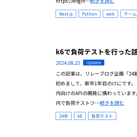
https://engin…
続きを読む
Next.js
Python
web
チーム
k6で負荷テストを行った
2024.08.23
Update
この記事は、リレーブログ企画「24
初めまして、新卒1年目のけにです。
内向けのAPIの開発に携わっていま
内で負荷テストツ…
続きを読む
24卒
k6
負荷テスト