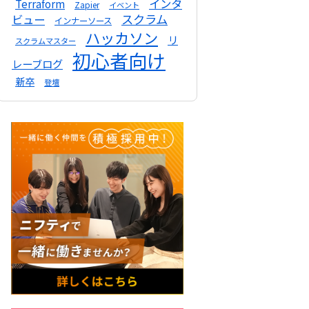
インタ
Terraform
Zapier
イベント
スクラム
ビュー
インナーソース
ハッカソン
リ
スクラムマスター
初心者向け
レーブログ
新卒
登壇