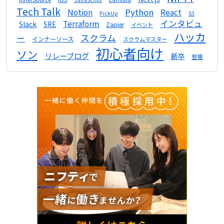
Tech Talk
Python
Notion
React
S3
PickUp
インタビュ
Terraform
Slack
SRE
Zapier
イベント
ハッカ
スクラム
ー
インナーソース
スクラムマスター
初心者向け
ソン
リレーブログ
新卒
登壇