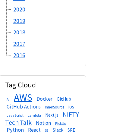
2020
2019
2018
2017
2016
Tag Cloud
AWS
Docker
GitHub
AI
GitHub Actions
InnerSource
iOS
NIFTY
Next.js
Lambda
JavaScript
Tech Talk
Notion
PickUp
Python
React
Slack
SRE
S3