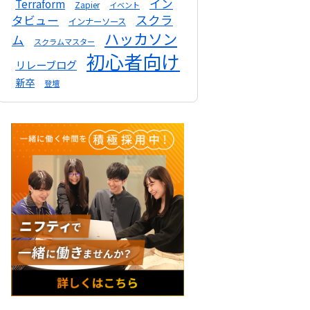
イン
Terraform
Zapier
イベント
スクラ
タビュー
インナーソース
ハッカソン
ム
スクラムマスター
初心者向け
リレーブログ
新卒
登壇