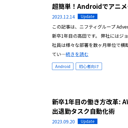
超簡単！Androidでア
2023.12.14
Update
この記事は、ニフティグループ Advent 
新卒1年目の高田です。 弊社にはジ
社員は様々な部署を数ヶ月単位で横
てい…
続きを読む
Android
初心者向け
新卒1年目の働き方改革: AW
出退勤タスク自動化術
2023.09.20
Update