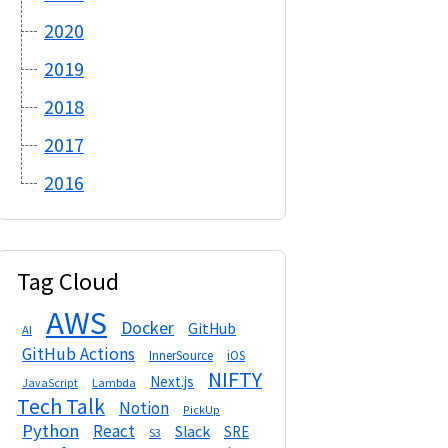
2020
2019
2018
2017
2016
Tag Cloud
AWS
Docker
GitHub
AI
GitHub Actions
InnerSource
iOS
NIFTY
Next.js
Lambda
JavaScript
Tech Talk
Notion
PickUp
Python
React
Slack
SRE
S3