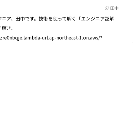
田中
ジニア、田中です。技術を使って解く「エンジニア謎解
を解き、
re0nbqje.lambda-url.ap-northeast-1.on.aws/?