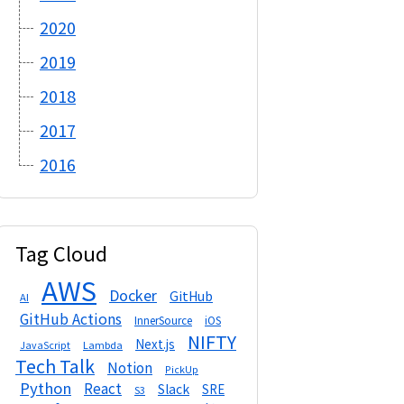
2020
2019
2018
2017
2016
Tag Cloud
AWS
Docker
GitHub
AI
GitHub Actions
InnerSource
iOS
NIFTY
Next.js
Lambda
JavaScript
Tech Talk
Notion
PickUp
Python
React
Slack
SRE
S3