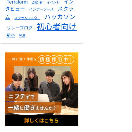
イン
Terraform
Zapier
イベント
スクラ
タビュー
インナーソース
ハッカソン
ム
スクラムマスター
初心者向け
リレーブログ
新卒
登壇