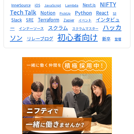
NIFTY
Next.js
InnerSource
iOS
Lambda
JavaScript
Tech Talk
Python
Notion
React
S3
PickUp
インタビュ
Terraform
Slack
SRE
Zapier
イベント
ハッカ
スクラム
ー
インナーソース
スクラムマスター
初心者向け
ソン
リレーブログ
新卒
登壇