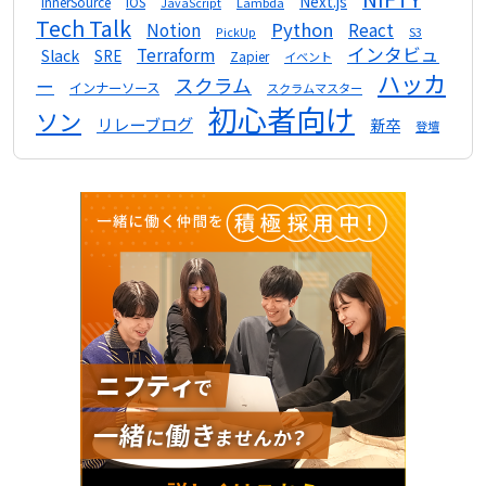
Next.js
InnerSource
iOS
Lambda
JavaScript
Tech Talk
Python
Notion
React
S3
PickUp
インタビュ
Terraform
Slack
SRE
Zapier
イベント
ハッカ
スクラム
ー
インナーソース
スクラムマスター
初心者向け
ソン
リレーブログ
新卒
登壇